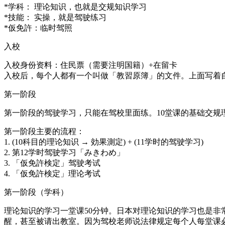
*学科： 理论知识，也就是交规知识学习
*技能： 实操，就是驾驶练习
*仮免許：临时驾照
入校
入校身份资料：住民票（需要注明国籍）+在留卡
入校后，每个人都有一个叫做「教習原簿」的文件。上面写着
第一阶段
第一阶段的驾驶学习，只能在驾校里面练。10堂课的基础交规
第一阶段主要的流程：
1. (10科目的理论知识 → 効果測定) + (11学时的驾驶学习)
2. 第12学时驾驶学习「みきわめ」
3. 「仮免許検定」驾驶考试
4. 「仮免許検定」理论考试
第一阶段（学科）
理论知识的学习一堂课50分钟。日本对理论知识的学习也是非
醒，甚至被请出教室。因为驾校老师说法律规定每个人每堂课