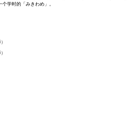
一个学时的「みきわめ」。
师）
师）