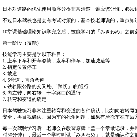
日本对道路的优先使用顺序分得非常清楚，谁应该让谁，必须
不过日本驾校也是会有考试对策的，基本按老师说的，重点知
10堂课基础理论知识学完之后，技能学习的「みきわめ」之前必
第一阶段（技能）
技能学习主要是学以下科目：
1. 上车下车和开车姿势，发车和停车，加速减速等
2. 指定位置停车
3. 坡道
4. S弯道，直角弯道
5. 铁轨跟公路的交叉处(「踏切」)的通行
6. 向左转，向右转，十字路口的通行
7. 转弯和变道的确定
日本驾驶练习非常注重转弯和变道的各种确认，比如向右转弯
安全，再目视确认。因为车的死角问题，如果有摩托车在车后方
每一次驾驶学习后，老师会在教習原簿上盖一个章做记录，并
时50分钟），最后一个学时叫做「みきわめ」，就是确认你