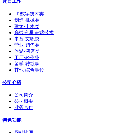
赴日工作
IT·数字技术类
制造·机械类
建筑·土木类
高端管理·高端技术
事务·文职类
营业·销售类
旅游·酒店类
工厂·轻作业
留学·转就职
其他·综合职位
公司介绍
公司简介
公司概要
业务合作
特色功能
网站地图