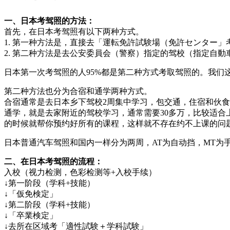
一、日本考驾照的方法
：
首先，在日本考驾照有以下两种方式。
1. 第一种方法是，直接去「運転免許試験場（免許センター
2. 第二种方法是去公安委員会（警察）指定的驾校（指定自
日本第一次考驾照的人95%都是第二种方式考取驾照的。我们
第二种方法也分为合宿和通学两种方式。
合宿通常是去日本乡下驾校2周集中学习，包交通，住宿和伙食
通学，就是去家附近的驾校学习，通常需要30多万，比较适
的时候就帮你预约好所有的课程，这样就不存在约不上课的问
日本普通汽车驾照和国内一样分为两周，AT为自动挡，MT为
二、在日本考驾照的流程：
入校（视力检测，色彩检测等+入校手续）
↓第一阶段（学科+技能）
↓「仮免検定」
↓第二阶段（学科+技能）
↓「卒業検定」
↓去所在区域考「適性試験＋学科試験」