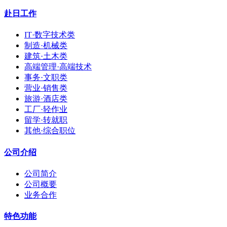
赴日工作
IT·数字技术类
制造·机械类
建筑·土木类
高端管理·高端技术
事务·文职类
营业·销售类
旅游·酒店类
工厂·轻作业
留学·转就职
其他·综合职位
公司介绍
公司简介
公司概要
业务合作
特色功能