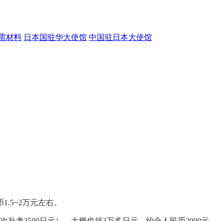
需材料
日本国驻华大使馆
中国驻日本大使馆
.5~2万元左右。
次补考2500日元），大概也就3万多日元，约合人民币2000元。