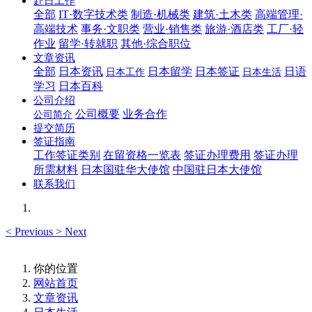
赴日工作
全部
IT·数字技术类
制造·机械类
建筑·土木类
高端管理·
高端技术
事务·文职类
营业·销售类
旅游·酒店类
工厂·轻
作业
留学·转就职
其他·综合职位
文章资讯
全部
日本资讯
日本留学
日本签证
日语
日本工作
日本生活
学习
日本百科
公司介绍
公司概要
业务合作
公司简介
提交简历
签证指南
工作签证类别
在留资格一览表
签证办理费用
签证办理
所需材料
日本国驻华大使馆
中国驻日本大使馆
联系我们
<
Previous
>
Next
你的位置
网站首页
文章资讯