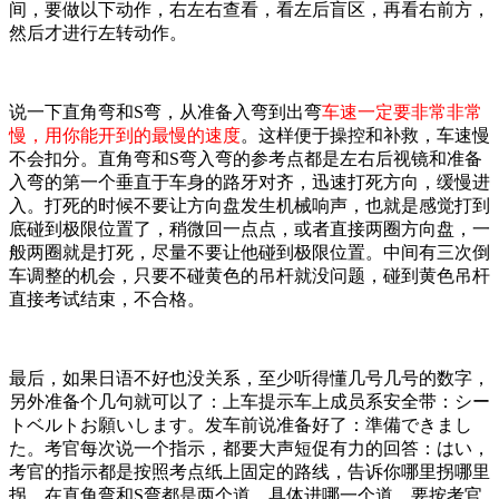
间，要做以下动作，右左右查看，看左后盲区，再看右前方，
然后才进行左转动作。
说一下直角弯和S弯，从准备入弯到出弯
车速一定要非常非常
慢，用你能开到的最慢的速度
。这样便于操控和补救，车速慢
不会扣分。直角弯和S弯入弯的参考点都是左右后视镜和准备
入弯的第一个垂直于车身的路牙对齐，迅速打死方向，缓慢进
入。打死的时候不要让方向盘发生机械响声，也就是感觉打到
底碰到极限位置了，稍微回一点点，或者直接两圈方向盘，一
般两圈就是打死，尽量不要让他碰到极限位置。中间有三次倒
车调整的机会，只要不碰黄色的吊杆就没问题，碰到黄色吊杆
直接考试结束，不合格。
最后，如果日语不好也没关系，至少听得懂几号几号的数字，
另外准备个几句就可以了：上车提示车上成员系安全带：シー
トベルトお願いします。发车前说准备好了：準備できまし
た。考官每次说一个指示，都要大声短促有力的回答：はい，
考官的指示都是按照考点纸上固定的路线，告诉你哪里拐哪里
拐，在直角弯和S弯都是两个道，具体进哪一个道，要按考官