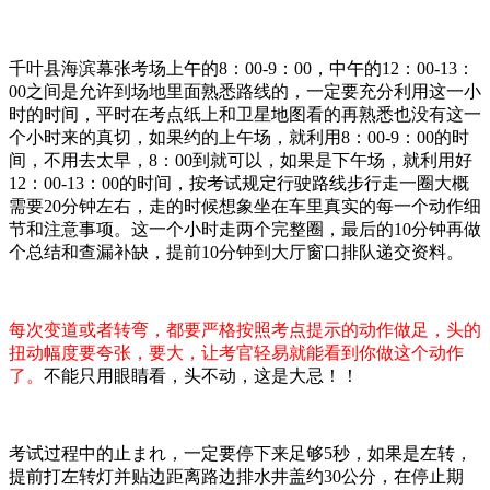
千叶县海滨幕张考场上午的8：00-9：00，中午的12：00-13：
00之间是允许到场地里面熟悉路线的，一定要充分利用这一小
时的时间，平时在考点纸上和卫星地图看的再熟悉也没有这一
个小时来的真切，如果约的上午场，就利用8：00-9：00的时
间，不用去太早，8：00到就可以，如果是下午场，就利用好
12：00-13：00的时间，按考试规定行驶路线步行走一圈大概
需要20分钟左右，走的时候想象坐在车里真实的每一个动作细
节和注意事项。这一个小时走两个完整圈，最后的10分钟再做
个总结和查漏补缺，提前10分钟到大厅窗口排队递交资料。
每次变道或者转弯，都要严格按照考点提示的动作做足，头的
扭动幅度要夸张，要大，让考官轻易就能看到你做这个动作
了。
不能只用眼睛看，头不动，这是大忌！！
考试过程中的止まれ，一定要停下来足够5秒，如果是左转，
提前打左转灯并贴边距离路边排水井盖约30公分，在停止期