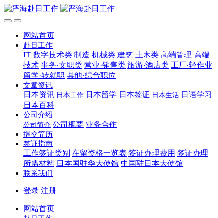
网站首页
赴日工作
IT·数字技术类
制造·机械类
建筑·土木类
高端管理·高端
技术
事务·文职类
营业·销售类
旅游·酒店类
工厂·轻作业
留学·转就职
其他·综合职位
文章资讯
日本资讯
日本留学
日本签证
日语学习
日本工作
日本生活
日本百科
公司介绍
公司概要
业务合作
公司简介
提交简历
签证指南
工作签证类别
在留资格一览表
签证办理费用
签证办理
所需材料
日本国驻华大使馆
中国驻日本大使馆
联系我们
登录
注册
网站首页