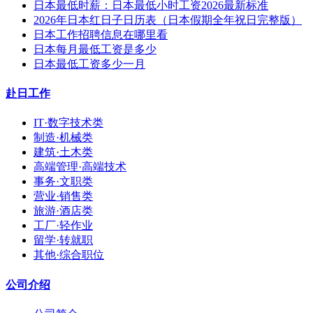
日本最低时薪：日本最低小时工资2026最新标准
2026年日本红日子日历表（日本假期全年祝日完整版）
日本工作招聘信息在哪里看
日本每月最低工资是多少
日本最低工资多少一月
赴日工作
IT·数字技术类
制造·机械类
建筑·土木类
高端管理·高端技术
事务·文职类
营业·销售类
旅游·酒店类
工厂·轻作业
留学·转就职
其他·综合职位
公司介绍