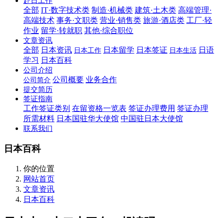
赴日工作
全部
IT·数字技术类
制造·机械类
建筑·土木类
高端管理·
高端技术
事务·文职类
营业·销售类
旅游·酒店类
工厂·轻
作业
留学·转就职
其他·综合职位
文章资讯
全部
日本资讯
日本留学
日本签证
日语
日本工作
日本生活
学习
日本百科
公司介绍
公司概要
业务合作
公司简介
提交简历
签证指南
工作签证类别
在留资格一览表
签证办理费用
签证办理
所需材料
日本国驻华大使馆
中国驻日本大使馆
联系我们
日本百科
你的位置
网站首页
文章资讯
日本百科