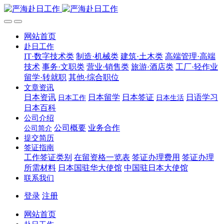
网站首页
赴日工作
IT·数字技术类
制造·机械类
建筑·土木类
高端管理·高端
技术
事务·文职类
营业·销售类
旅游·酒店类
工厂·轻作业
留学·转就职
其他·综合职位
文章资讯
日本资讯
日本留学
日本签证
日语学习
日本工作
日本生活
日本百科
公司介绍
公司概要
业务合作
公司简介
提交简历
签证指南
工作签证类别
在留资格一览表
签证办理费用
签证办理
所需材料
日本国驻华大使馆
中国驻日本大使馆
联系我们
登录
注册
网站首页