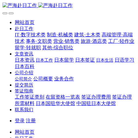
网站首页
赴日工作
IT·数字技术类
制造·机械类
建筑·土木类
高端管理·高端
技术
事务·文职类
营业·销售类
旅游·酒店类
工厂·轻作业
留学·转就职
其他·综合职位
文章资讯
日本资讯
日本留学
日本签证
日语学习
日本工作
日本生活
日本百科
公司介绍
公司概要
业务合作
公司简介
提交简历
签证指南
工作签证类别
在留资格一览表
签证办理费用
签证办理
所需材料
日本国驻华大使馆
中国驻日本大使馆
联系我们
登录
注册
网站首页