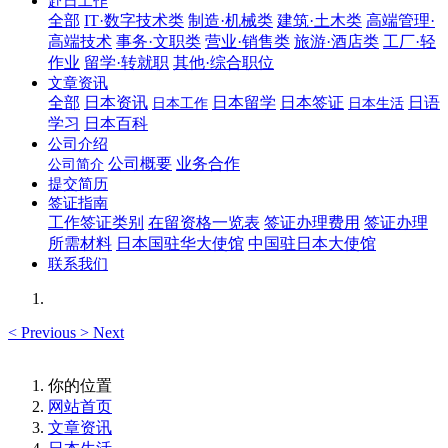
赴日工作
全部
IT·数字技术类
制造·机械类
建筑·土木类
高端管理·
高端技术
事务·文职类
营业·销售类
旅游·酒店类
工厂·轻
作业
留学·转就职
其他·综合职位
文章资讯
全部
日本资讯
日本留学
日本签证
日语
日本工作
日本生活
学习
日本百科
公司介绍
公司概要
业务合作
公司简介
提交简历
签证指南
工作签证类别
在留资格一览表
签证办理费用
签证办理
所需材料
日本国驻华大使馆
中国驻日本大使馆
联系我们
<
Previous
>
Next
你的位置
网站首页
文章资讯