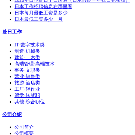
2026年日本红日子日历表（日本假期全年祝日完整版）
日本工作招聘信息在哪里看
日本每月最低工资是多少
日本最低工资多少一月
赴日工作
IT·数字技术类
制造·机械类
建筑·土木类
高端管理·高端技术
事务·文职类
营业·销售类
旅游·酒店类
工厂·轻作业
留学·转就职
其他·综合职位
公司介绍
公司简介
公司概要