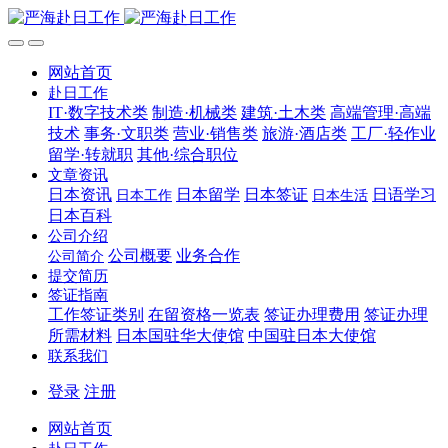
网站首页
赴日工作
IT·数字技术类
制造·机械类
建筑·土木类
高端管理·高端
技术
事务·文职类
营业·销售类
旅游·酒店类
工厂·轻作业
留学·转就职
其他·综合职位
文章资讯
日本资讯
日本留学
日本签证
日语学习
日本工作
日本生活
日本百科
公司介绍
公司概要
业务合作
公司简介
提交简历
签证指南
工作签证类别
在留资格一览表
签证办理费用
签证办理
所需材料
日本国驻华大使馆
中国驻日本大使馆
联系我们
登录
注册
网站首页