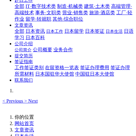
赴日工作
全部
IT·数字技术类
制造·机械类
建筑·土木类
高端管理·
高端技术
事务·文职类
营业·销售类
旅游·酒店类
工厂·轻
作业
留学·转就职
其他·综合职位
文章资讯
全部
日本资讯
日本留学
日本签证
日语
日本工作
日本生活
学习
日本百科
公司介绍
公司概要
业务合作
公司简介
提交简历
签证指南
工作签证类别
在留资格一览表
签证办理费用
签证办理
所需材料
日本国驻华大使馆
中国驻日本大使馆
联系我们
<
Previous
>
Next
你的位置
网站首页
文章资讯