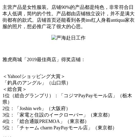
主营产品是女性服装。店铺90%的产品都是纯色，非常符合日
本人低调，简约的个性。产品都由店铺独立设计，并不是满大
街都有的款式。店铺首页还能看到各类ins红人身着antiqua家衣
服的照片，想必推广花了很大的心思。
雅虎商城「2019最佳商店」得奖店铺：
＜Yahoo!ショッピング大賞＞
「釣具のアングル」（山口県）
＜総合賞＞
1位（総合グランプリ）：「コジマPayPayモール店」（栃木
県）
2位：「Joshin web」（大阪府）
3位：「家電と住設のイークローバー」（東京都）
4位：「総合通販PREMOA」（東京都）
5位：「チャーム charm PayPayモール店」（東京都）