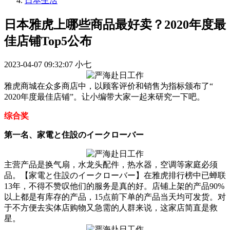
日本生活
日本雅虎上哪些商品最好卖？2020年度最
佳店铺Top5公布
2023-04-07 09:32:07
小七
雅虎商城在众多商店中，以顾客评价和销售为指标颁布了“
2020年度最佳店铺”。让小编带大家一起来研究一下吧。
综合奖
第一名、家電と住設のイークローバー
主营产品是换气扇，水龙头配件，热水器，空调等家庭必须
品。【家電と住設のイークローバー】在雅虎排行榜中已蝉联
13年，不得不赞叹他们的服务是真的好。店铺上架的产品90%
以上都是有库存的产品，15点前下单的产品当天均可发货。对
于不方便去实体店购物又急需的人群来说，这家店简直是救
星。