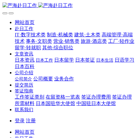
网站首页
赴日工作
IT·数字技术类
制造·机械类
建筑·土木类
高端管理·高端
技术
事务·文职类
营业·销售类
旅游·酒店类
工厂·轻作业
留学·转就职
其他·综合职位
文章资讯
日本资讯
日本留学
日本签证
日语学习
日本工作
日本生活
日本百科
公司介绍
公司概要
业务合作
公司简介
提交简历
签证指南
工作签证类别
在留资格一览表
签证办理费用
签证办理
所需材料
日本国驻华大使馆
中国驻日本大使馆
联系我们
登录
注册
网站首页