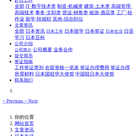
赴日工作
全部
IT·数字技术类
制造·机械类
建筑·土木类
高端管理·
高端技术
事务·文职类
营业·销售类
旅游·酒店类
工厂·轻
作业
留学·转就职
其他·综合职位
文章资讯
全部
日本资讯
日本留学
日本签证
日语
日本工作
日本生活
学习
日本百科
公司介绍
公司概要
业务合作
公司简介
提交简历
签证指南
工作签证类别
在留资格一览表
签证办理费用
签证办理
所需材料
日本国驻华大使馆
中国驻日本大使馆
联系我们
<
Previous
>
Next
你的位置
网站首页
文章资讯