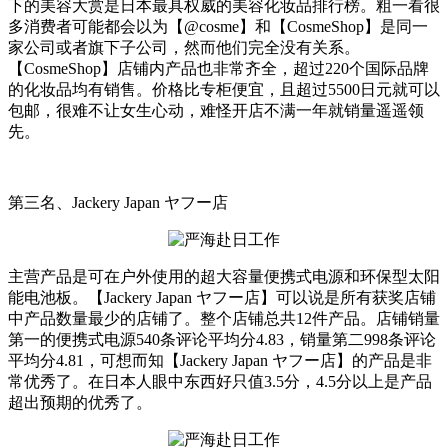
下的美容大赏是日本最具权威的美容化妆品排行榜。粗一看很
多消费者可能都会以为【@cosme】和【CosmeShop】是同一
家公司或者旗下子公司，然而他们完全没有关系。
【CosmeShop】店铺内产品也非常齐全，超过220个国际品牌
的化妆品均有销售。价格比专柜便宜，且超过5500日元就可以
包邮，很难不让女生心动，难怪开店不满一年就销量遥遥领
先。
第三名、Jackery Japan ヤフー店
主营产品是可在户外使用的超大容量便携式电源和环保型太阳
能电池板。【Jackery Japan ヤフー店】可以说是所有获奖店铺
中产品数量最少的店铺了。整个店铺总共12件产品。店铺销量
第一的便携式电源540条评论平均分4.83，销量第二998条评论
平均分4.81，可想而知【Jackery Japan ヤフー店】的产品是非
常优秀了。在日本人眼中东西好只值3.5分，4.5分以上是产品
超出预期的优秀了。