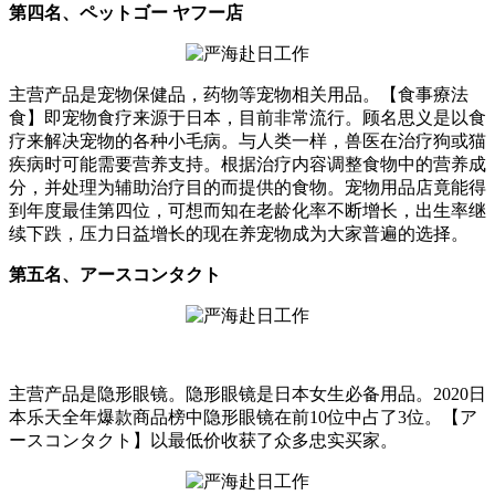
第四名、ペットゴー ヤフー店
主营产品是宠物保健品，药物等宠物相关用品。【食事療法
食】即宠物食疗来源于日本，目前非常流行。顾名思义是以食
疗来解决宠物的各种小毛病。与人类一样，兽医在治疗狗或猫
疾病时可能需要营养支持。根据治疗内容调整食物中的营养成
分，并处理为辅助治疗目的而提供的食物。宠物用品店竟能得
到年度最佳第四位，可想而知在老龄化率不断增长，出生率继
续下跌，压力日益增长的现在养宠物成为大家普遍的选择。
第五名、アースコンタクト
主营产品是隐形眼镜。隐形眼镜是日本女生必备用品。2020日
本乐天全年爆款商品榜中隐形眼镜在前10位中占了3位。【ア
ースコンタクト】以最低价收获了众多忠实买家。