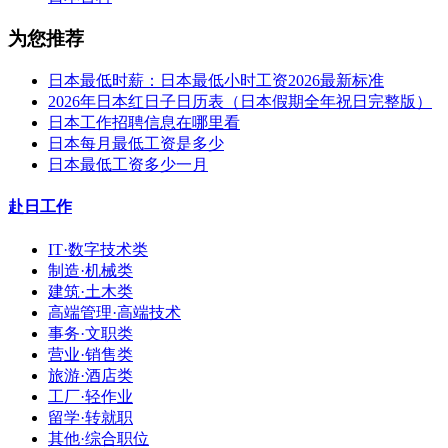
为您推荐
日本最低时薪：日本最低小时工资2026最新标准
2026年日本红日子日历表（日本假期全年祝日完整版）
日本工作招聘信息在哪里看
日本每月最低工资是多少
日本最低工资多少一月
赴日工作
IT·数字技术类
制造·机械类
建筑·土木类
高端管理·高端技术
事务·文职类
营业·销售类
旅游·酒店类
工厂·轻作业
留学·转就职
其他·综合职位