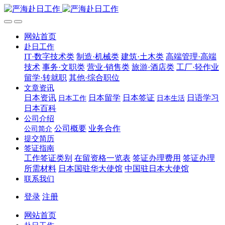
网站首页
赴日工作
IT·数字技术类
制造·机械类
建筑·土木类
高端管理·高端
技术
事务·文职类
营业·销售类
旅游·酒店类
工厂·轻作业
留学·转就职
其他·综合职位
文章资讯
日本资讯
日本留学
日本签证
日语学习
日本工作
日本生活
日本百科
公司介绍
公司概要
业务合作
公司简介
提交简历
签证指南
工作签证类别
在留资格一览表
签证办理费用
签证办理
所需材料
日本国驻华大使馆
中国驻日本大使馆
联系我们
登录
注册
网站首页