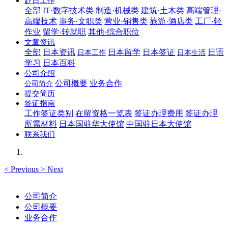
赴日工作
全部
IT·数字技术类
制造·机械类
建筑·土木类
高端管理·
高端技术
事务·文职类
营业·销售类
旅游·酒店类
工厂·轻
作业
留学·转就职
其他·综合职位
文章资讯
全部
日本资讯
日本留学
日本签证
日语
日本工作
日本生活
学习
日本百科
公司介绍
公司概要
业务合作
公司简介
提交简历
签证指南
工作签证类别
在留资格一览表
签证办理费用
签证办理
所需材料
日本国驻华大使馆
中国驻日本大使馆
联系我们
<
Previous
>
Next
公司简介
公司概要
业务合作