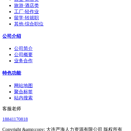
旅游·酒店类
工厂·轻作业
留学·转就职
其他·综合职位
公司介绍
公司简介
公司概要
业务合作
特色功能
网站地图
聚合标签
站内搜索
客服老师
18841170818
Copyright &amp;copy; 大连严海人力资源有限公司 版权所有