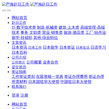
网站首页
赴日工作
IT·数字技术类
制造·机械类
建筑·土木类
高端管理·高端
技术
事务·文职类
营业·销售类
旅游·酒店类
工厂·轻作业
留学·转就职
其他·综合职位
文章资讯
日本资讯
日本留学
日本签证
日语学习
日本工作
日本生活
日本百科
公司介绍
公司概要
业务合作
公司简介
提交简历
签证指南
工作签证类别
在留资格一览表
签证办理费用
签证办理
所需材料
日本国驻华大使馆
中国驻日本大使馆
联系我们
登录
注册
网站首页