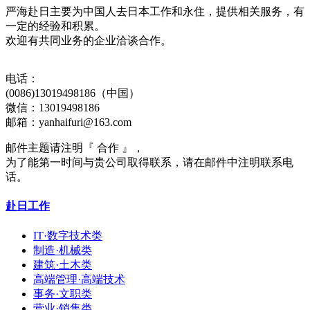
严海赴日主要为中国人去日本工作和永住，提供相关服务，有
一定的经验和积累。
欢迎有共同业务的企业洽谈合作。
电话：
(0086)13019498186（中国）
微信：13019498186
邮箱：yanhaifuri@163.com
邮件主题请注明『 合作 』，
为了能第一时间与贵公司取得联系，请在邮件中注明联系电
话。
赴日工作
IT·数字技术类
制造·机械类
建筑·土木类
高端管理·高端技术
事务·文职类
营业·销售类