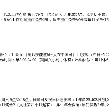
都可以2.工作态度:执行力强，吃苦耐劳;无犯罪纪录。3.学历不
以上食宿:工作期间提供免费2餐，雇主提供免费宿舍或每月发放住宿
位：1⃣厨师（厨师技能签证~人在中国可）2⃣接客（在日~N2
作时间：早8:00-24:00（期间八小时，休有）出勤休假：每
点30-18点，日曜日及祝日休息要求：1.年龄25-402.性别女3
2+月奖金2（入社第四个月起有）+厚生年金保险+雇佣保险2.年