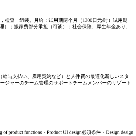
检查，组装。月给：试用期两个月（1300日元/时）试用期
舍（费用自理）；搬家费部分承担（可谈）；社会保険、厚生年金あり、
（給与支払い、雇用契約など）と⼈件費の最適化新しいスタ
ージャーのチーム管理のサポートチームメンバーのリゾート
oduct functions・Product UI design必須条件・Design design