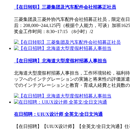
【在日转职】三菱集团及汽车配件会社招募正社员
三菱集团及三菱外协汽车配件会社招募正社员，限定在日
后：208,000~244,125円（根据个人能力，可谈）
奖金工作时间：8:30~17:15 （8小时）/2
【在日招聘】北海道大型度假村招募人事担当
北海道大型度假村招募人事担当，工作环境轻松，福利待
ッフへのインテグレーションの実施と将来性の評価派遣
でのインテグレーションと教育・育成⼈経費と社員数の
在日招聘：UIUX设计师 全英文/全日文沟通
【在日招聘】【UIUX设计师】【全英文/全日文沟通】仕事内容・Devising user 