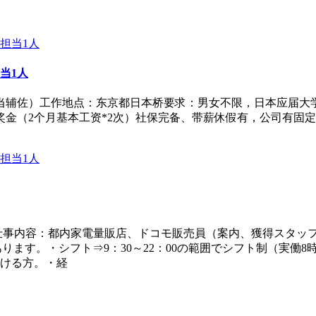
当1人
当辅佐）工作地点：东京都日本桥要求：男女不限，日本应届大学
有奖金（2个月基本工资*2次）社保完备、带薪休假有，公司有
給仕事内容：都内家電量販店、ドコモ販売員（案内、獲得スタッ
ります。・シフト⇒9：30～22：00の範囲でシフト制（実働
ける方。・経