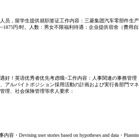
人员，留学生提供就职签证工作内容：三菱集团汽车零部件生产，
加班1625~1875円/时。人数：男女不限福利待遇：企业提供宿
遇好！英语优秀者优先考虑哦~工作内容：⼈事関連の事務管理
、アルバイトポジション採用活動の計画および実⾏各部門マネ
管理、社会保険管理等求人要求：
stories based on hypotheses and data・Planning of pr