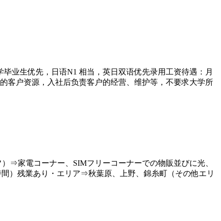
毕业生优先，日语N1 相当，英日双语优先录用工资待遇：月
固定的客户资源，入社后负责客户的经营、维护等，不要求大学所
フ）⇒家電コーナー、SIMフリーコーナーでの物販並びに光、
8時間）残業あり・エリア⇒秋葉原、上野、錦糸町（その他エリ