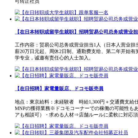
可转正社员
【在日本转职或留学生就职】招聘贸易公司总务或营业担
工作内容：贸易公司总务或营业担当1人（日本人营业担
薪20万日元起、周休2日制、通勤费支给、第二年开始
学专业，诚邀有责任心的人士加入。
【在日招聘】家電量販店、ドコモ販売員
地点：東京給料：未経験者 時給1,300円＋交通費支
MNPの獲得業務※ドコモコーナーでの稼働の可能性もあ
アも相談可）・求める人材⇒店舗ルールに柔軟に対応頂