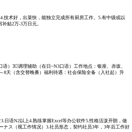
限。4.技术好，出菜快，能独立完成所有厨房工作。5.有中级或以
补贴2万-3万日元。
口语）3⃣调理辅助（在日~N3口语）工作地点：银座、赤坂、
月休6～8天（含交替晚番）福利待遇：社会保险全备（入社起）升
.日语N2以上4.熟练掌握Excel等办公软件5.性格活泼开朗，做
ボーナス（视工作情况）3.社员形态，契约社员3年，3年后工作好