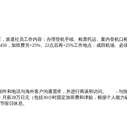
证，派遣社员工作内容：办理登机手续、检票托运、案内登机口检
后1450，加班费另+25%、22点后再+25%工作地点：成田机
邮件和电话与海外客户沟通需求，并进行商谈和访问。 - 与
月薪28万日元（包括30小时固定加班费和津贴，根据个人能力
定节假日休息。