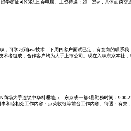
学签证可N3以上,会电脑。工资待遇：20－25w，具体面谈交通
入职，可学习到java技术，下周四客户面试已定，有意向的联系
国技术者组成，合作客户均为大手上市公司。现在入职东京本社，
N商场大手连锁中华料理地点：东京或一都3县勤務时间：9:00-21
同事和睦相处工作内容：点菜收银等前台工作内容。待遇：有寮，