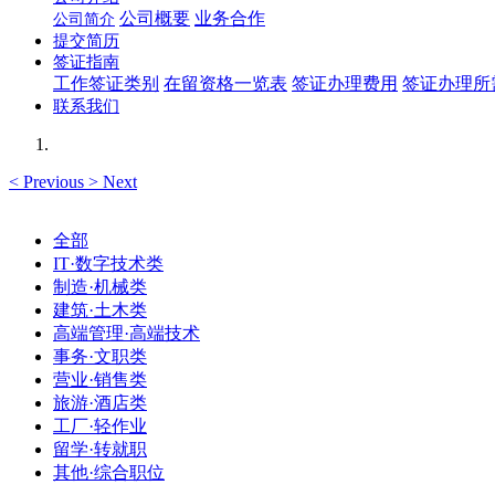
公司概要
业务合作
公司简介
提交简历
签证指南
工作签证类别
在留资格一览表
签证办理费用
签证办理所
联系我们
<
Previous
>
Next
全部
IT·数字技术类
制造·机械类
建筑·土木类
高端管理·高端技术
事务·文职类
营业·销售类
旅游·酒店类
工厂·轻作业
留学·转就职
其他·综合职位