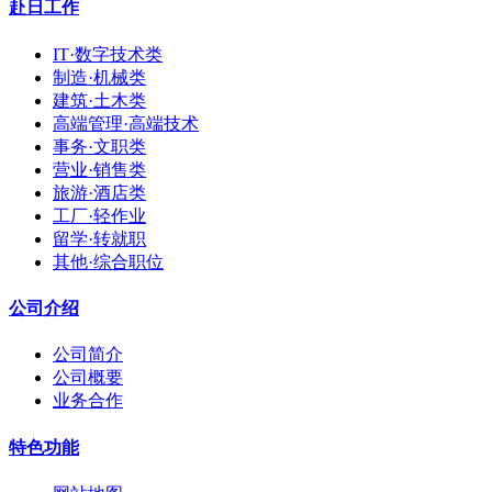
赴日工作
IT·数字技术类
制造·机械类
建筑·土木类
高端管理·高端技术
事务·文职类
营业·销售类
旅游·酒店类
工厂·轻作业
留学·转就职
其他·综合职位
公司介绍
公司简介
公司概要
业务合作
特色功能