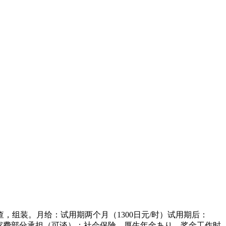
组装。月给：试用期两个月（1300日元/时）试用期后：
理）；搬家费部分承担（可谈）；社会保険、厚生年金あり、奖金工作时