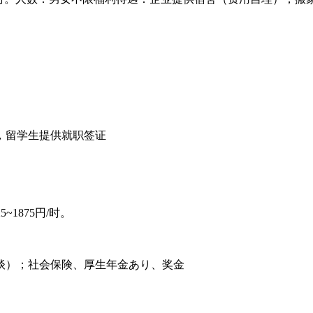
，留学生提供就职签证
~1875円/时。
谈）；社会保険、厚生年金あり、奖金