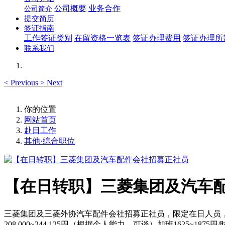
公司概要
业务合作
公司简介
提交简历
签证指南
工作签证类别
在留资格一览表
签证办理费用
签证办理所
联系我们
<
Previous
>
Next
你的位置
网站首页
赴日工作
其他·综合职位
【在日转职】三菱集团及汽车
三菱集团及三菱外协汽车配件会社招募正社员，限定在日人员，
208,000~244,125円（根据个人能力，可谈）加班16