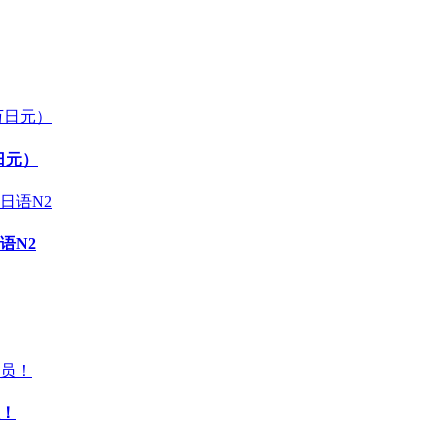
日元）
语N2
！