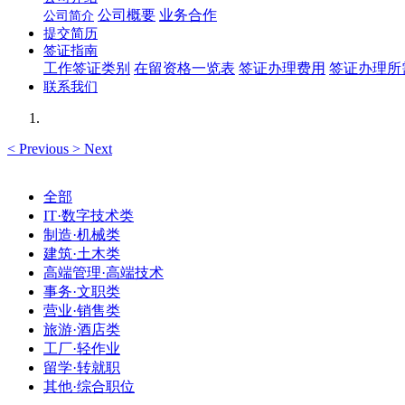
公司概要
业务合作
公司简介
提交简历
签证指南
工作签证类别
在留资格一览表
签证办理费用
签证办理所
联系我们
<
Previous
>
Next
全部
IT·数字技术类
制造·机械类
建筑·土木类
高端管理·高端技术
事务·文职类
营业·销售类
旅游·酒店类
工厂·轻作业
留学·转就职
其他·综合职位