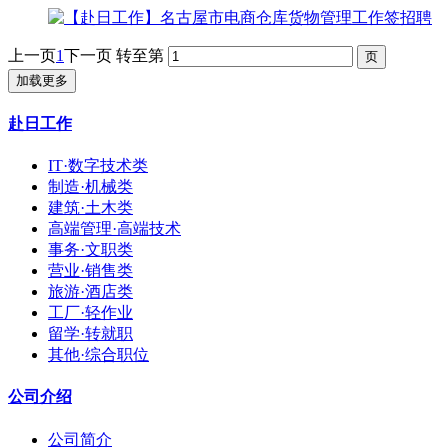
上一页
1
下一页
转至第
加载更多
赴日工作
IT·数字技术类
制造·机械类
建筑·土木类
高端管理·高端技术
事务·文职类
营业·销售类
旅游·酒店类
工厂·轻作业
留学·转就职
其他·综合职位
公司介绍
公司简介