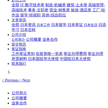
赴日工作
全部
IT·数字技术类
制造·机械类
建筑·土木类
高端管理·
高端技术
事务·文职类
营业·销售类
旅游·酒店类
工厂·轻
作业
留学·转就职
其他·综合职位
文章资讯
全部
日本资讯
日本留学
日本签证
日语
日本工作
日本生活
学习
日本百科
公司介绍
公司概要
业务合作
公司简介
提交简历
签证指南
工作签证类别
在留资格一览表
签证办理费用
签证办理
所需材料
日本国驻华大使馆
中国驻日本大使馆
联系我们
<
Previous
>
Next
公司简介
公司概要
业务合作