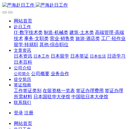
网站首页
赴日工作
IT·数字技术类
制造·机械类
建筑·土木类
高端管理·高端
技术
事务·文职类
营业·销售类
旅游·酒店类
工厂·轻作业
留学·转就职
其他·综合职位
文章资讯
日本资讯
日本留学
日本签证
日语学习
日本工作
日本生活
日本百科
公司介绍
公司概要
业务合作
公司简介
提交简历
签证指南
工作签证类别
在留资格一览表
签证办理费用
签证办理
所需材料
日本国驻华大使馆
中国驻日本大使馆
联系我们
登录
注册
网站首页