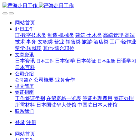
网站首页
赴日工作
IT·数字技术类
制造·机械类
建筑·土木类
高端管理·高端
技术
事务·文职类
营业·销售类
旅游·酒店类
工厂·轻作业
留学·转就职
其他·综合职位
文章资讯
日本资讯
日本留学
日本签证
日语学习
日本工作
日本生活
日本百科
公司介绍
公司概要
业务合作
公司简介
提交简历
签证指南
工作签证类别
在留资格一览表
签证办理费用
签证办理
所需材料
日本国驻华大使馆
中国驻日本大使馆
联系我们
登录
注册
网站首页