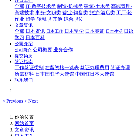
赴日工作
全部
IT·数字技术类
制造·机械类
建筑·土木类
高端管理·
高端技术
事务·文职类
营业·销售类
旅游·酒店类
工厂·轻
作业
留学·转就职
其他·综合职位
文章资讯
全部
日本资讯
日本留学
日本签证
日语
日本工作
日本生活
学习
日本百科
公司介绍
公司概要
业务合作
公司简介
提交简历
签证指南
工作签证类别
在留资格一览表
签证办理费用
签证办理
所需材料
日本国驻华大使馆
中国驻日本大使馆
联系我们
<
Previous
>
Next
你的位置
网站首页
文章资讯