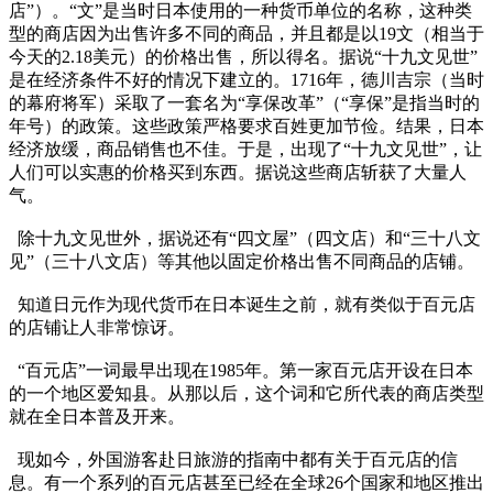
店”）。“文”是当时日本使用的一种货币单位的名称，这种类
型的商店因为出售许多不同的商品，并且都是以19文（相当于
今天的2.18美元）的价格出售，所以得名。据说“十九文见世”
是在经济条件不好的情况下建立的。1716年，德川吉宗（当时
的幕府将军）采取了一套名为“享保改革”（“享保”是指当时的
年号）的政策。这些政策严格要求百姓更加节俭。结果，日本
经济放缓，商品销售也不佳。于是，出现了“十九文见世”，让
人们可以实惠的价格买到东西。据说这些商店斩获了大量人
气。
除十九文见世外，据说还有“四文屋”（四文店）和“三十八文
见”（三十八文店）等其他以固定价格出售不同商品的店铺。
知道日元作为现代货币在日本诞生之前，就有类似于百元店
的店铺让人非常惊讶。
“百元店”一词最早出现在1985年。第一家百元店开设在日本
的一个地区爱知县。从那以后，这个词和它所代表的商店类型
就在全日本普及开来。
现如今，外国游客赴日旅游的指南中都有关于百元店的信
息。有一个系列的百元店甚至已经在全球26个国家和地区推出