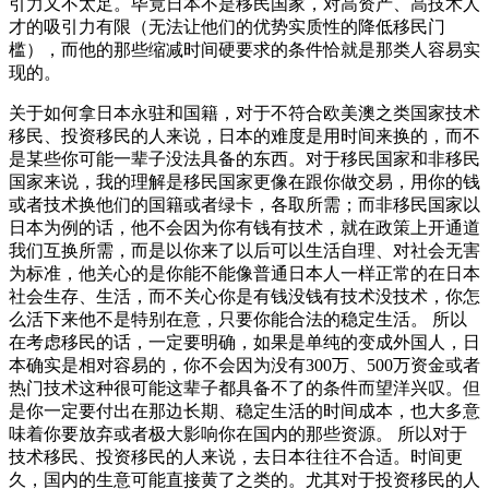
引力又不太足。毕竟日本不是移民国家，对高资产、高技术人
才的吸引力有限（无法让他们的优势实质性的降低移民门
槛），而他的那些缩减时间硬要求的条件恰就是那类人容易实
现的。
关于如何拿日本永驻和国籍，对于不符合欧美澳之类国家技术
移民、投资移民的人来说，日本的难度是用时间来换的，而不
是某些你可能一辈子没法具备的东西。对于移民国家和非移民
国家来说，我的理解是移民国家更像在跟你做交易，用你的钱
或者技术换他们的国籍或者绿卡，各取所需；而非移民国家以
日本为例的话，他不会因为你有钱有技术，就在政策上开通道
我们互换所需，而是以你来了以后可以生活自理、对社会无害
为标准，他关心的是你能不能像普通日本人一样正常的在日本
社会生存、生活，而不关心你是有钱没钱有技术没技术，你怎
么活下来他不是特别在意，只要你能合法的稳定生活。 所以
在考虑移民的话，一定要明确，如果是单纯的变成外国人，日
本确实是相对容易的，你不会因为没有300万、500万资金或者
热门技术这种很可能这辈子都具备不了的条件而望洋兴叹。但
是你一定要付出在那边长期、稳定生活的时间成本，也大多意
味着你要放弃或者极大影响你在国内的那些资源。 所以对于
技术移民、投资移民的人来说，去日本往往不合适。时间更
久，国内的生意可能直接黄了之类的。尤其对于投资移民的人