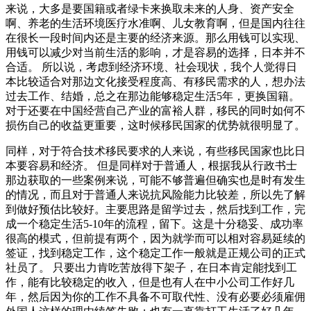
来说，大多是要国籍或者绿卡来换取未来的人身、资产安全
啊、养老的生活环境医疗水准啊、儿女教育啊，但是国内往往
在很长一段时间内还是主要的经济来源。那么用钱可以实现、
用钱可以减少对当前生活的影响，才是容易的选择，日本并不
合适。 所以说，考虑到经济环境、社会现状，我个人觉得日
本比较适合对那边文化接受程度高、有移民需求的人，想办法
过去工作、结婚，总之在那边能够稳定生活5年，更换国籍。
对于还要在中国经营自己产业的富裕人群，移民的同时如何不
损伤自己的收益更重要，这时候移民国家的优势就很明显了。
同样，对于符合技术移民要求的人来说，有些移民国家也比日
本要容易和经济。 但是同样对于普通人，根据我从行政书士
那边获取的一些案例来说，可能不够普遍但确实也是时有发生
的情况，而且对于普通人来说抗风险能力比较差，所以先了解
到做好预估比较好。主要思路是留学过去，然后找到工作，完
成一个稳定生活5-10年的流程，留下。这是十分稳妥、成功率
很高的模式，但前提有两个，因为就学而可以相对容易延续的
签证，找到稳定工作，这个稳定工作一般就是正规公司的正式
社员了。 只要出力肯吃苦放得下架子，在日本肯定能找到工
作，能有比较稳定的收入，但是也有人在中小公司工作好几
年，然后因为你的工作不具备不可取代性、没有必要必须雇佣