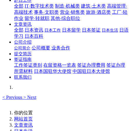
赴日工作
全部
IT·数字技术类
制造·机械类
建筑·土木类
高端管理·
高端技术
事务·文职类
营业·销售类
旅游·酒店类
工厂·轻
作业
留学·转就职
其他·综合职位
文章资讯
全部
日本资讯
日本留学
日本签证
日语
日本工作
日本生活
学习
日本百科
公司介绍
公司概要
业务合作
公司简介
提交简历
签证指南
工作签证类别
在留资格一览表
签证办理费用
签证办理
所需材料
日本国驻华大使馆
中国驻日本大使馆
联系我们
<
Previous
>
Next
你的位置
网站首页
文章资讯