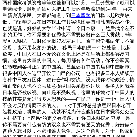
两种国家考试资格等等这些都可以加分。一旦分数够了就可以
申请绿卡，顺利的话可以把工作后的年数缩短到3-4年。 再来
重新说说移民。大家都知道，到
日本留学
的门槛比起欧美较
低，而留学之后在日本找工作其实也比美国和韩国容易不少。
也就是说，好好的大学毕业申请一个日本硕士，然后找个差不
多的工作，你不需要多优秀也不需要做出什么巨大贡献，5年
就可以移民。这时候大概27岁左右吧。除了留学那两年，不靠
父母，也不用花额外的钱。 移民日本的另一个好处是，比起
欧美，中国人在日本无论在文化上还是在生活上都很容易习
惯。这里有大量的中国人，每周都有各种活动，你不会寂寞，
也能吃到各种正宗的中国菜。甚至还有中国书店和中国超市。
很多中国人在这里开设了自己的公司，也有很多日本人组织了
各种中日友好团体，进行合作和交流。没人跟你讨论政治，情
商正常的人也不会去故意提两国关系惹你讨厌。很多人问我在
日本是否被歧视。何止是不受歧视，这里的环境对于中国人的
接纳其实是超过很多人想象的——前提是，你是一个中国人也
不会讨厌的情商正常的人。 （对于那种总是故意跟日本老百
姓提政治，挑衅的人，我就不说为什么他们在日本觉得处处受
人排挤了） ”容易“的定义有很多。也许日本移民的容易，是
你不需要有什么有钱的双亲也不需要有逆天的优秀，好好做个
普通人就可以，不必和谁去竞争。从这个角度，对于一般家庭