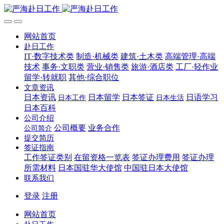
网站首页
赴日工作
IT·数字技术类
制造·机械类
建筑·土木类
高端管理·高端
技术
事务·文职类
营业·销售类
旅游·酒店类
工厂·轻作业
留学·转就职
其他·综合职位
文章资讯
日本资讯
日本留学
日本签证
日语学习
日本工作
日本生活
日本百科
公司介绍
公司概要
业务合作
公司简介
提交简历
签证指南
工作签证类别
在留资格一览表
签证办理费用
签证办理
所需材料
日本国驻华大使馆
中国驻日本大使馆
联系我们
登录
注册
网站首页