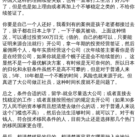
外国人这样的理由续签失败；也有一直靠打工生活了好几年
了，但是也是如上理由或者再加上个不够稳定之类的，不给你
续签证了。
你要是自己一个人还好，我看到有的案例是孩子老婆都接过去
了，孩子都在日本上学了，一下子极其被动。 上面这种情
况，可以通过投资500万日元（借的、自己的都可以，只要能
证明来源合法就行）开公司，拿一年期的投资经营签证，然后
雇佣两个人，每年实质经营这个公司（次年续签主要看你是否
是在经营公司，如果你就是搭个幌子还是会不给续签的）。这
显然不是一个最优解决方案，有时候是无可奈何的。所以日本
的归化和永驻条件虽然不是高不可攀的，但是对于普通人来
说，5年、10年都是一个不断的时间，风险也就来源于此。但
真进了大公司做正社员，这种时间长度就不是问题了。
总之，条件合适的话，留学-就业尽量选大公司；或者直接去
找稳定的工作；或者直接按照他们的规定去开公司（如果30多
万人民币的资本够而且想清楚去做什么的话，对于普通人来说
这个门槛也不高），然后合法生活够时间，就可以了。对于有
钱人、符合技术移民条件的人，目前为止还是选择那几个热门
的移民国家更合理。
最后，想清楚移民的目的，想清楚更容易在哪里融入当地社