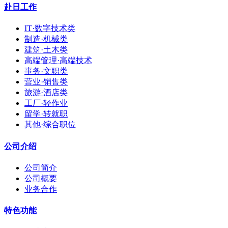
赴日工作
IT·数字技术类
制造·机械类
建筑·土木类
高端管理·高端技术
事务·文职类
营业·销售类
旅游·酒店类
工厂·轻作业
留学·转就职
其他·综合职位
公司介绍
公司简介
公司概要
业务合作
特色功能