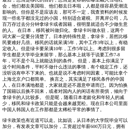
会，他们都去美国啦、他们都去日本啦，人都是很容易受潮流
影响的。但你是不是应该去，那可不一定，我查资料的时候发
现一些名字都没见过的小国，特别适合避税、开离岸公司，几
百万存过去分分钟拿绿卡或者国籍，很明显就适合不少做生意
的人。 在日本，移民被叫做归化。拿绿卡叫做永驻，这两个
词大家一定要分清楚了。日本的特殊性是，拿绿卡，居然比移
民要难好几倍。移民的话就呆满5年，其中工作3年以上，有稳
定收入。但是绿卡要呆满10年，工作5年以上。考虑到很多留
学生都是大学毕业来留学，那么基本上就等于说要工作7-8
年，可不是个马上就能达到的条件。 但是，基本上你满足了
这个时间条件，平时不做什么违法的事情，有个稳定工作，还
没听说有申不下来的。也就是说不考虑时间因素，可能比拿个
上海北京户口都简单。 换言之，其实满足了移民条件的中国
人，在日本满地都是，大家就是还不愿意申请而已。因为怕换
了国籍以后换不回来，或者对国内人的闲话有所畏惧，倾向于
拿绿卡的人比较多。 但是呢，随着日本老龄化和年轻人的减
少，移民和绿卡政策只能是会越来越宽松。现在日本公司里面
中国人韩国人在工作那都是太稀松平常的事情了。
绿卡政策也有近道可以走。比如说，从日本的大学院毕业可以
加分，有发表文章可以加分，工资超过年薪600万日元，拥有