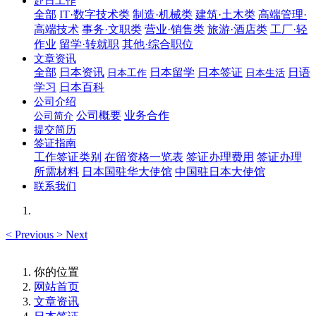
赴日工作
全部
IT·数字技术类
制造·机械类
建筑·土木类
高端管理·
高端技术
事务·文职类
营业·销售类
旅游·酒店类
工厂·轻
作业
留学·转就职
其他·综合职位
文章资讯
全部
日本资讯
日本留学
日本签证
日语
日本工作
日本生活
学习
日本百科
公司介绍
公司概要
业务合作
公司简介
提交简历
签证指南
工作签证类别
在留资格一览表
签证办理费用
签证办理
所需材料
日本国驻华大使馆
中国驻日本大使馆
联系我们
<
Previous
>
Next
你的位置
网站首页
文章资讯