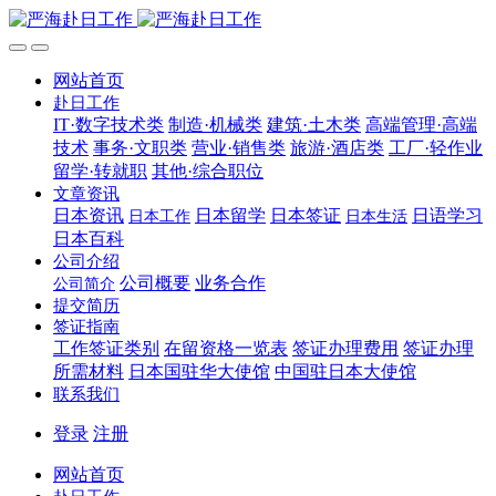
网站首页
赴日工作
IT·数字技术类
制造·机械类
建筑·土木类
高端管理·高端
技术
事务·文职类
营业·销售类
旅游·酒店类
工厂·轻作业
留学·转就职
其他·综合职位
文章资讯
日本资讯
日本留学
日本签证
日语学习
日本工作
日本生活
日本百科
公司介绍
公司概要
业务合作
公司简介
提交简历
签证指南
工作签证类别
在留资格一览表
签证办理费用
签证办理
所需材料
日本国驻华大使馆
中国驻日本大使馆
联系我们
登录
注册
网站首页