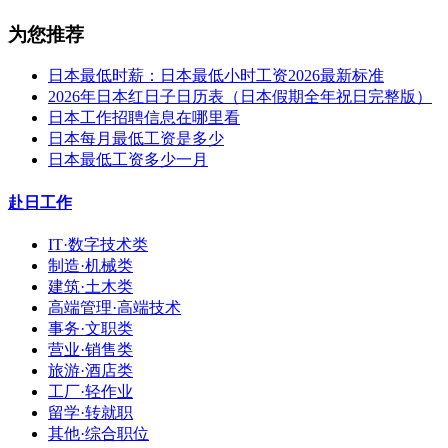
为您推荐
日本最低时薪：日本最低小时工资2026最新标准
2026年日本红日子日历表（日本假期全年祝日完整版）
日本工作招聘信息在哪里看
日本每月最低工资是多少
日本最低工资多少一月
赴日工作
IT·数字技术类
制造·机械类
建筑·土木类
高端管理·高端技术
事务·文职类
营业·销售类
旅游·酒店类
工厂·轻作业
留学·转就职
其他·综合职位