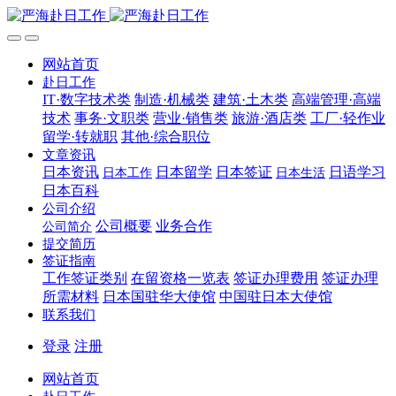
网站首页
赴日工作
IT·数字技术类
制造·机械类
建筑·土木类
高端管理·高端
技术
事务·文职类
营业·销售类
旅游·酒店类
工厂·轻作业
留学·转就职
其他·综合职位
文章资讯
日本资讯
日本留学
日本签证
日语学习
日本工作
日本生活
日本百科
公司介绍
公司概要
业务合作
公司简介
提交简历
签证指南
工作签证类别
在留资格一览表
签证办理费用
签证办理
所需材料
日本国驻华大使馆
中国驻日本大使馆
联系我们
登录
注册
网站首页