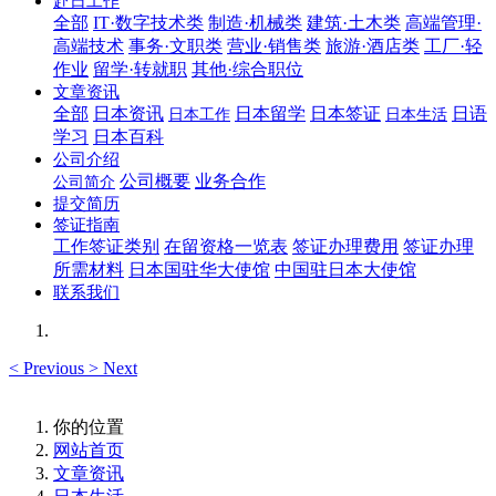
赴日工作
全部
IT·数字技术类
制造·机械类
建筑·土木类
高端管理·
高端技术
事务·文职类
营业·销售类
旅游·酒店类
工厂·轻
作业
留学·转就职
其他·综合职位
文章资讯
全部
日本资讯
日本留学
日本签证
日语
日本工作
日本生活
学习
日本百科
公司介绍
公司概要
业务合作
公司简介
提交简历
签证指南
工作签证类别
在留资格一览表
签证办理费用
签证办理
所需材料
日本国驻华大使馆
中国驻日本大使馆
联系我们
<
Previous
>
Next
你的位置
网站首页
文章资讯