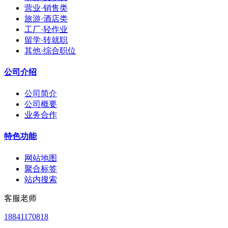
营业·销售类
旅游·酒店类
工厂·轻作业
留学·转就职
其他·综合职位
公司介绍
公司简介
公司概要
业务合作
特色功能
网站地图
聚合标签
站内搜索
客服老师
18841170818