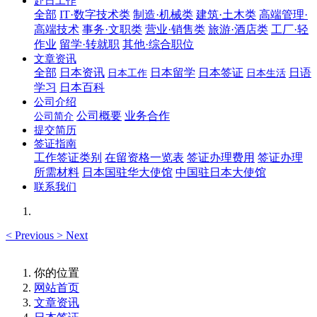
赴日工作
全部
IT·数字技术类
制造·机械类
建筑·土木类
高端管理·
高端技术
事务·文职类
营业·销售类
旅游·酒店类
工厂·轻
作业
留学·转就职
其他·综合职位
文章资讯
全部
日本资讯
日本留学
日本签证
日语
日本工作
日本生活
学习
日本百科
公司介绍
公司概要
业务合作
公司简介
提交简历
签证指南
工作签证类别
在留资格一览表
签证办理费用
签证办理
所需材料
日本国驻华大使馆
中国驻日本大使馆
联系我们
<
Previous
>
Next
你的位置
网站首页
文章资讯