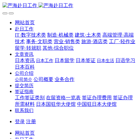
网站首页
赴日工作
IT·数字技术类
制造·机械类
建筑·土木类
高端管理·高端
技术
事务·文职类
营业·销售类
旅游·酒店类
工厂·轻作业
留学·转就职
其他·综合职位
文章资讯
日本资讯
日本留学
日本签证
日语学习
日本工作
日本生活
日本百科
公司介绍
公司概要
业务合作
公司简介
提交简历
签证指南
工作签证类别
在留资格一览表
签证办理费用
签证办理
所需材料
日本国驻华大使馆
中国驻日本大使馆
联系我们
登录
注册
网站首页