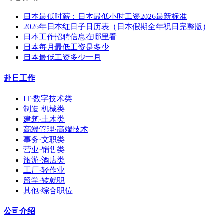
日本最低时薪：日本最低小时工资2026最新标准
2026年日本红日子日历表（日本假期全年祝日完整版）
日本工作招聘信息在哪里看
日本每月最低工资是多少
日本最低工资多少一月
赴日工作
IT·数字技术类
制造·机械类
建筑·土木类
高端管理·高端技术
事务·文职类
营业·销售类
旅游·酒店类
工厂·轻作业
留学·转就职
其他·综合职位
公司介绍