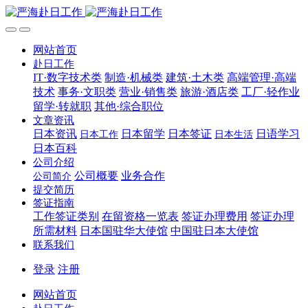
网站首页
赴日工作
IT·数字技术类
制造·机械类
建筑·土木类
高端管理·高端
技术
事务·文职类
营业·销售类
旅游·酒店类
工厂·轻作业
留学·转就职
其他·综合职位
文章资讯
日本资讯
日本留学
日本签证
日语学习
日本工作
日本生活
日本百科
公司介绍
公司概要
业务合作
公司简介
提交简历
签证指南
工作签证类别
在留资格一览表
签证办理费用
签证办理
所需材料
日本国驻华大使馆
中国驻日本大使馆
联系我们
登录
注册
网站首页