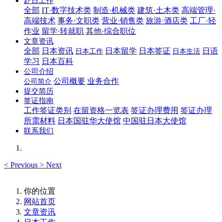
赴日工作
全部
IT·数字技术类
制造·机械类
建筑·土木类
高端管理·
高端技术
事务·文职类
营业·销售类
旅游·酒店类
工厂·轻
作业
留学·转就职
其他·综合职位
文章资讯
全部
日本资讯
日本留学
日本签证
日语
日本工作
日本生活
学习
日本百科
公司介绍
公司概要
业务合作
公司简介
提交简历
签证指南
工作签证类别
在留资格一览表
签证办理费用
签证办理
所需材料
日本国驻华大使馆
中国驻日本大使馆
联系我们
<
Previous
>
Next
你的位置
网站首页
文章资讯