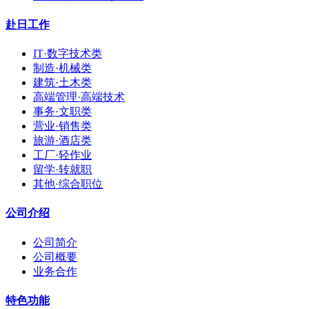
赴日工作
IT·数字技术类
制造·机械类
建筑·土木类
高端管理·高端技术
事务·文职类
营业·销售类
旅游·酒店类
工厂·轻作业
留学·转就职
其他·综合职位
公司介绍
公司简介
公司概要
业务合作
特色功能