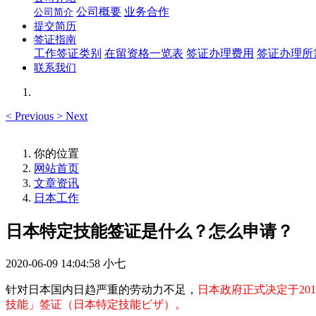
公司概要
业务合作
公司简介
提交简历
签证指南
工作签证类别
在留资格一览表
签证办理费用
签证办理所
联系我们
<
Previous
>
Next
你的位置
网站首页
文章资讯
日本工作
日本特定技能签证是什么？怎么申请？
2020-06-09 14:04:58
小七
针对日本国内日趋严重的劳动力不足，
日本政府正式决定于20
技能」签证（日本特定技能ビザ）。