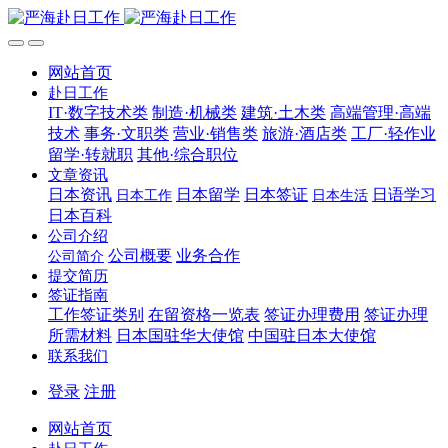
网站首页
赴日工作
IT·数字技术类
制造·机械类
建筑·土木类
高端管理·高端
技术
事务·文职类
营业·销售类
旅游·酒店类
工厂·轻作业
留学·转就职
其他·综合职位
文章资讯
日本资讯
日本留学
日本签证
日语学习
日本工作
日本生活
日本百科
公司介绍
公司概要
业务合作
公司简介
提交简历
签证指南
工作签证类别
在留资格一览表
签证办理费用
签证办理
所需材料
日本国驻华大使馆
中国驻日本大使馆
联系我们
登录
注册
网站首页