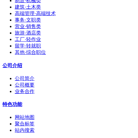
制造·机械类
建筑·土木类
高端管理·高端技术
事务·文职类
营业·销售类
旅游·酒店类
工厂·轻作业
留学·转就职
其他·综合职位
公司介绍
公司简介
公司概要
业务合作
特色功能
网站地图
聚合标签
站内搜索