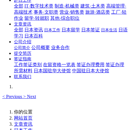
赴日工作
全部
IT·数字技术类
制造·机械类
建筑·土木类
高端管理·
高端技术
事务·文职类
营业·销售类
旅游·酒店类
工厂·轻
作业
留学·转就职
其他·综合职位
文章资讯
全部
日本资讯
日本留学
日本签证
日语
日本工作
日本生活
学习
日本百科
公司介绍
公司概要
业务合作
公司简介
提交简历
签证指南
工作签证类别
在留资格一览表
签证办理费用
签证办理
所需材料
日本国驻华大使馆
中国驻日本大使馆
联系我们
<
Previous
>
Next
你的位置
网站首页
文章资讯