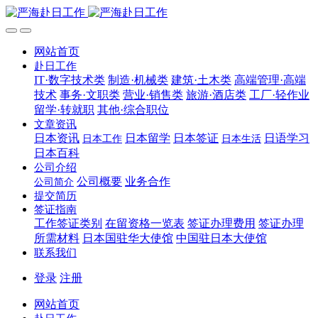
网站首页
赴日工作
IT·数字技术类
制造·机械类
建筑·土木类
高端管理·高端
技术
事务·文职类
营业·销售类
旅游·酒店类
工厂·轻作业
留学·转就职
其他·综合职位
文章资讯
日本资讯
日本留学
日本签证
日语学习
日本工作
日本生活
日本百科
公司介绍
公司概要
业务合作
公司简介
提交简历
签证指南
工作签证类别
在留资格一览表
签证办理费用
签证办理
所需材料
日本国驻华大使馆
中国驻日本大使馆
联系我们
登录
注册
网站首页