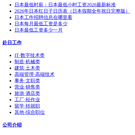
日本最低时薪：日本最低小时工资2026最新标准
2026年日本红日子日历表（日本假期全年祝日完整版）
日本工作招聘信息在哪里看
日本每月最低工资是多少
日本最低工资多少一月
赴日工作
IT·数字技术类
制造·机械类
建筑·土木类
高端管理·高端技术
事务·文职类
营业·销售类
旅游·酒店类
工厂·轻作业
留学·转就职
其他·综合职位
公司介绍