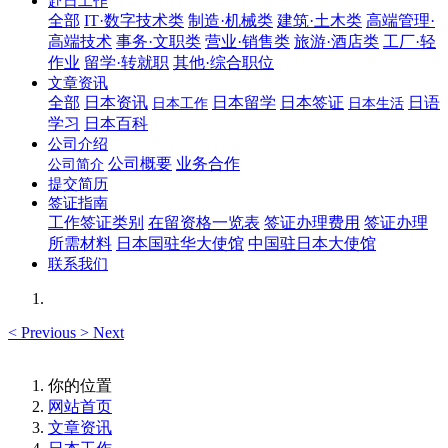
赴日工作
全部
IT·数字技术类
制造·机械类
建筑·土木类
高端管理·
高端技术
事务·文职类
营业·销售类
旅游·酒店类
工厂·轻
作业
留学·转就职
其他·综合职位
文章资讯
全部
日本资讯
日本留学
日本签证
日语
日本工作
日本生活
学习
日本百科
公司介绍
公司概要
业务合作
公司简介
提交简历
签证指南
工作签证类别
在留资格一览表
签证办理费用
签证办理
所需材料
日本国驻华大使馆
中国驻日本大使馆
联系我们
<
Previous
>
Next
你的位置
网站首页
文章资讯