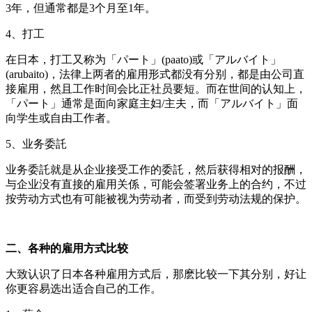
3年，但通常都是3个月至1年。
4、打工
在日本，打工又称为「パート」(paato)或「アルバイト」
(arubaito)，法律上两者的雇用形式都没有分别，都是由公司直
接雇用，然且工作时间会比正社员要短。而在世间的认知上，
「パート」通常是面向家庭主妇/主夫，而「アルバイト」面
向学生或自由工作者。
5、业务委託
业务委託就是从企业接受工作的委託，然后获得相对的报酬，
与企业没有直接的雇用关係，可能会签署业务上的合约，不过
按劳动方式也有可能被视为劳动者，而受到劳动法规的保护。
二、各种的雇用方式比较
大致认识了日本各种雇用方式后，那麽比较一下其分别，好让
你更容易选出适合自己的工作。