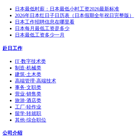
日本最低时薪：日本最低小时工资2026最新标准
2026年日本红日子日历表（日本假期全年祝日完整版）
日本工作招聘信息在哪里看
日本每月最低工资是多少
日本最低工资多少一月
赴日工作
IT·数字技术类
制造·机械类
建筑·土木类
高端管理·高端技术
事务·文职类
营业·销售类
旅游·酒店类
工厂·轻作业
留学·转就职
其他·综合职位
公司介绍