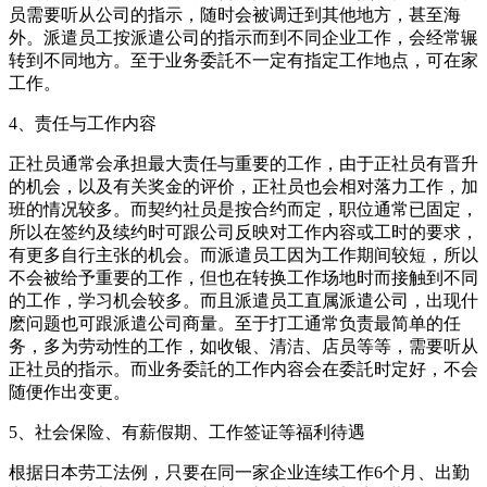
员需要听从公司的指示，随时会被调迁到其他地方，甚至海
外。派遣员工按派遣公司的指示而到不同企业工作，会经常辗
转到不同地方。至于业务委託不一定有指定工作地点，可在家
工作。
4、责任与工作内容
正社员通常会承担最大责任与重要的工作，由于正社员有晋升
的机会，以及有关奖金的评价，正社员也会相对落力工作，加
班的情况较多。而契约社员是按合约而定，职位通常已固定，
所以在签约及续约时可跟公司反映对工作内容或工时的要求，
有更多自行主张的机会。而派遣员工因为工作期间较短，所以
不会被给予重要的工作，但也在转换工作场地时而接触到不同
的工作，学习机会较多。而且派遣员工直属派遣公司，出现什
麽问题也可跟派遣公司商量。至于打工通常负责最简单的任
务，多为劳动性的工作，如收银、清洁、店员等等，需要听从
正社员的指示。而业务委託的工作内容会在委託时定好，不会
随便作出变更。
5、社会保险、有薪假期、工作签证等福利待遇
根据日本劳工法例，只要在同一家企业连续工作6个月、出勤