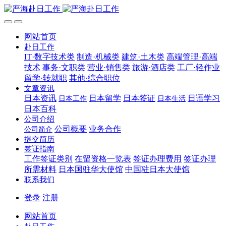
网站首页
赴日工作
IT·数字技术类
制造·机械类
建筑·土木类
高端管理·高端
技术
事务·文职类
营业·销售类
旅游·酒店类
工厂·轻作业
留学·转就职
其他·综合职位
文章资讯
日本资讯
日本留学
日本签证
日语学习
日本工作
日本生活
日本百科
公司介绍
公司概要
业务合作
公司简介
提交简历
签证指南
工作签证类别
在留资格一览表
签证办理费用
签证办理
所需材料
日本国驻华大使馆
中国驻日本大使馆
联系我们
登录
注册
网站首页