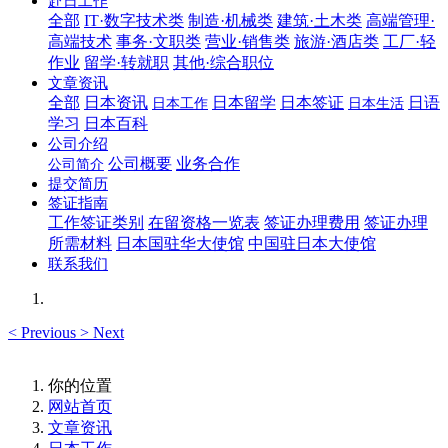
赴日工作
全部
IT·数字技术类
制造·机械类
建筑·土木类
高端管理·
高端技术
事务·文职类
营业·销售类
旅游·酒店类
工厂·轻
作业
留学·转就职
其他·综合职位
文章资讯
全部
日本资讯
日本留学
日本签证
日语
日本工作
日本生活
学习
日本百科
公司介绍
公司概要
业务合作
公司简介
提交简历
签证指南
工作签证类别
在留资格一览表
签证办理费用
签证办理
所需材料
日本国驻华大使馆
中国驻日本大使馆
联系我们
<
Previous
>
Next
你的位置
网站首页
文章资讯