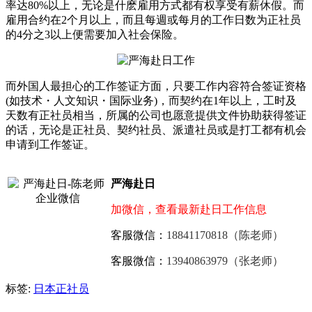
率达80%以上，无论是什麽雇用方式都有权享受有薪休假。而
雇用合约在2个月以上，而且每週或每月的工作日数为正社员
的4分之3以上便需要加入社会保险。
而外国人最担心的工作签证方面，只要工作内容符合签证资格
(如技术・人文知识・国际业务)，而契约在1年以上，工时及
天数有正社员相当，所属的公司也愿意提供文件协助获得签证
的话，无论是正社员、契约社员、派遣社员或是打工都有机会
申请到工作签证。
严海赴日
加微信，查看最新赴日工作信息
客服微信：
18841170818（陈老师）
客服微信：
13940863979（张老师）
标签:
日本正社员