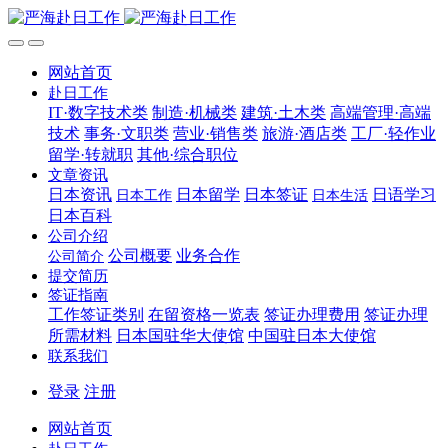
网站首页
赴日工作
IT·数字技术类
制造·机械类
建筑·土木类
高端管理·高端
技术
事务·文职类
营业·销售类
旅游·酒店类
工厂·轻作业
留学·转就职
其他·综合职位
文章资讯
日本资讯
日本留学
日本签证
日语学习
日本工作
日本生活
日本百科
公司介绍
公司概要
业务合作
公司简介
提交简历
签证指南
工作签证类别
在留资格一览表
签证办理费用
签证办理
所需材料
日本国驻华大使馆
中国驻日本大使馆
联系我们
登录
注册
网站首页