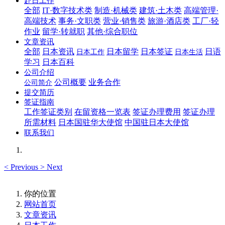
赴日工作
全部
IT·数字技术类
制造·机械类
建筑·土木类
高端管理·
高端技术
事务·文职类
营业·销售类
旅游·酒店类
工厂·轻
作业
留学·转就职
其他·综合职位
文章资讯
全部
日本资讯
日本留学
日本签证
日语
日本工作
日本生活
学习
日本百科
公司介绍
公司概要
业务合作
公司简介
提交简历
签证指南
工作签证类别
在留资格一览表
签证办理费用
签证办理
所需材料
日本国驻华大使馆
中国驻日本大使馆
联系我们
<
Previous
>
Next
你的位置
网站首页
文章资讯