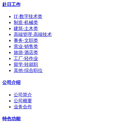
赴日工作
IT·数字技术类
制造·机械类
建筑·土木类
高端管理·高端技术
事务·文职类
营业·销售类
旅游·酒店类
工厂·轻作业
留学·转就职
其他·综合职位
公司介绍
公司简介
公司概要
业务合作
特色功能