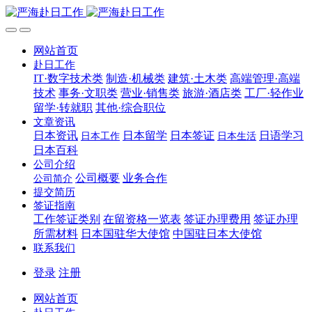
网站首页
赴日工作
IT·数字技术类
制造·机械类
建筑·土木类
高端管理·高端
技术
事务·文职类
营业·销售类
旅游·酒店类
工厂·轻作业
留学·转就职
其他·综合职位
文章资讯
日本资讯
日本留学
日本签证
日语学习
日本工作
日本生活
日本百科
公司介绍
公司概要
业务合作
公司简介
提交简历
签证指南
工作签证类别
在留资格一览表
签证办理费用
签证办理
所需材料
日本国驻华大使馆
中国驻日本大使馆
联系我们
登录
注册
网站首页