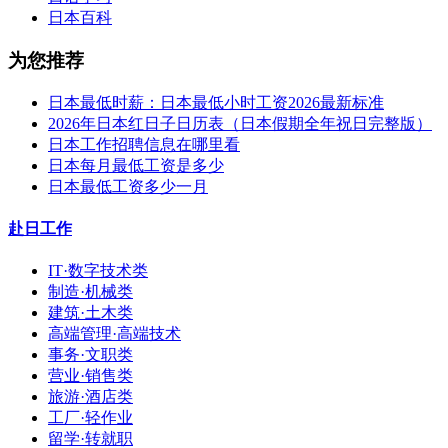
日本百科
为您推荐
日本最低时薪：日本最低小时工资2026最新标准
2026年日本红日子日历表（日本假期全年祝日完整版）
日本工作招聘信息在哪里看
日本每月最低工资是多少
日本最低工资多少一月
赴日工作
IT·数字技术类
制造·机械类
建筑·土木类
高端管理·高端技术
事务·文职类
营业·销售类
旅游·酒店类
工厂·轻作业
留学·转就职