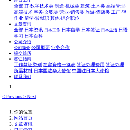
赴日工作
全部
IT·数字技术类
制造·机械类
建筑·土木类
高端管理·
高端技术
事务·文职类
营业·销售类
旅游·酒店类
工厂·轻
作业
留学·转就职
其他·综合职位
文章资讯
全部
日本资讯
日本留学
日本签证
日语
日本工作
日本生活
学习
日本百科
公司介绍
公司概要
业务合作
公司简介
提交简历
签证指南
工作签证类别
在留资格一览表
签证办理费用
签证办理
所需材料
日本国驻华大使馆
中国驻日本大使馆
联系我们
<
Previous
>
Next
你的位置
网站首页
文章资讯