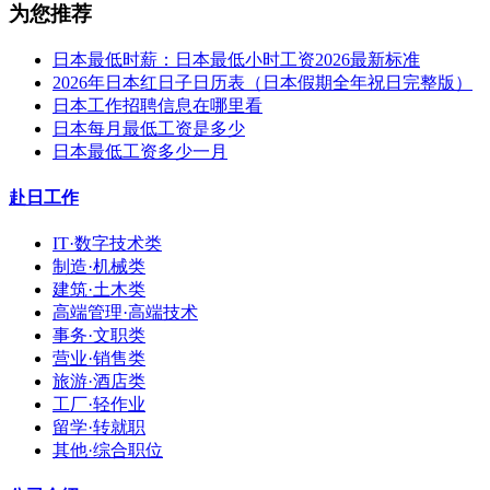
为您推荐
日本最低时薪：日本最低小时工资2026最新标准
2026年日本红日子日历表（日本假期全年祝日完整版）
日本工作招聘信息在哪里看
日本每月最低工资是多少
日本最低工资多少一月
赴日工作
IT·数字技术类
制造·机械类
建筑·土木类
高端管理·高端技术
事务·文职类
营业·销售类
旅游·酒店类
工厂·轻作业
留学·转就职
其他·综合职位