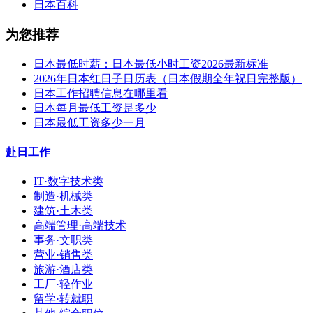
日本百科
为您推荐
日本最低时薪：日本最低小时工资2026最新标准
2026年日本红日子日历表（日本假期全年祝日完整版）
日本工作招聘信息在哪里看
日本每月最低工资是多少
日本最低工资多少一月
赴日工作
IT·数字技术类
制造·机械类
建筑·土木类
高端管理·高端技术
事务·文职类
营业·销售类
旅游·酒店类
工厂·轻作业
留学·转就职