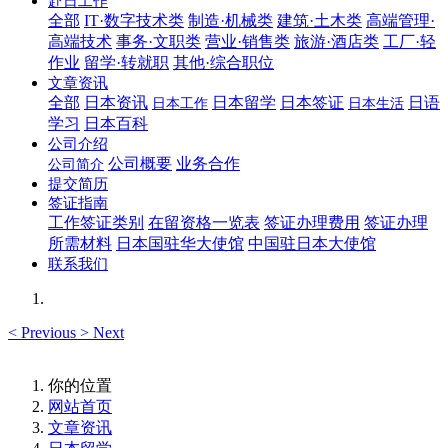
赴日工作
全部
IT·数字技术类
制造·机械类
建筑·土木类
高端管理·
高端技术
事务·文职类
营业·销售类
旅游·酒店类
工厂·轻
作业
留学·转就职
其他·综合职位
文章资讯
全部
日本资讯
日本留学
日本签证
日语
日本工作
日本生活
学习
日本百科
公司介绍
公司概要
业务合作
公司简介
提交简历
签证指南
工作签证类别
在留资格一览表
签证办理费用
签证办理
所需材料
日本国驻华大使馆
中国驻日本大使馆
联系我们
<
Previous
>
Next
你的位置
网站首页
文章资讯