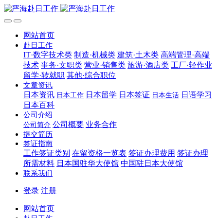
网站首页
赴日工作
IT·数字技术类
制造·机械类
建筑·土木类
高端管理·高端
技术
事务·文职类
营业·销售类
旅游·酒店类
工厂·轻作业
留学·转就职
其他·综合职位
文章资讯
日本资讯
日本留学
日本签证
日语学习
日本工作
日本生活
日本百科
公司介绍
公司概要
业务合作
公司简介
提交简历
签证指南
工作签证类别
在留资格一览表
签证办理费用
签证办理
所需材料
日本国驻华大使馆
中国驻日本大使馆
联系我们
登录
注册
网站首页