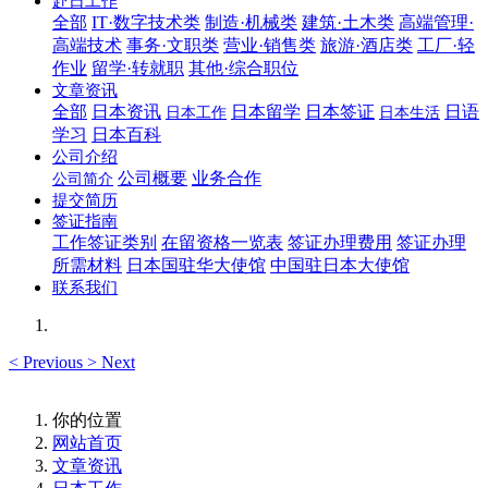
赴日工作
全部
IT·数字技术类
制造·机械类
建筑·土木类
高端管理·
高端技术
事务·文职类
营业·销售类
旅游·酒店类
工厂·轻
作业
留学·转就职
其他·综合职位
文章资讯
全部
日本资讯
日本留学
日本签证
日语
日本工作
日本生活
学习
日本百科
公司介绍
公司概要
业务合作
公司简介
提交简历
签证指南
工作签证类别
在留资格一览表
签证办理费用
签证办理
所需材料
日本国驻华大使馆
中国驻日本大使馆
联系我们
<
Previous
>
Next
你的位置
网站首页
文章资讯