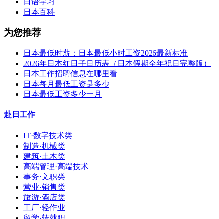
日语学习
日本百科
为您推荐
日本最低时薪：日本最低小时工资2026最新标准
2026年日本红日子日历表（日本假期全年祝日完整版）
日本工作招聘信息在哪里看
日本每月最低工资是多少
日本最低工资多少一月
赴日工作
IT·数字技术类
制造·机械类
建筑·土木类
高端管理·高端技术
事务·文职类
营业·销售类
旅游·酒店类
工厂·轻作业
留学·转就职