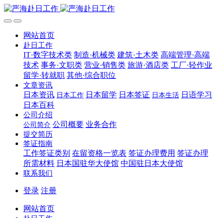
网站首页
赴日工作
IT·数字技术类
制造·机械类
建筑·土木类
高端管理·高端
技术
事务·文职类
营业·销售类
旅游·酒店类
工厂·轻作业
留学·转就职
其他·综合职位
文章资讯
日本资讯
日本留学
日本签证
日语学习
日本工作
日本生活
日本百科
公司介绍
公司概要
业务合作
公司简介
提交简历
签证指南
工作签证类别
在留资格一览表
签证办理费用
签证办理
所需材料
日本国驻华大使馆
中国驻日本大使馆
联系我们
登录
注册
网站首页