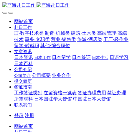
网站首页
赴日工作
IT·数字技术类
制造·机械类
建筑·土木类
高端管理·高端
技术
事务·文职类
营业·销售类
旅游·酒店类
工厂·轻作业
留学·转就职
其他·综合职位
文章资讯
日本资讯
日本留学
日本签证
日语学习
日本工作
日本生活
日本百科
公司介绍
公司概要
业务合作
公司简介
提交简历
签证指南
工作签证类别
在留资格一览表
签证办理费用
签证办理
所需材料
日本国驻华大使馆
中国驻日本大使馆
联系我们
登录
注册
网站首页