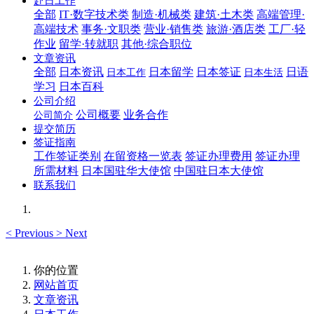
赴日工作
全部
IT·数字技术类
制造·机械类
建筑·土木类
高端管理·
高端技术
事务·文职类
营业·销售类
旅游·酒店类
工厂·轻
作业
留学·转就职
其他·综合职位
文章资讯
全部
日本资讯
日本留学
日本签证
日语
日本工作
日本生活
学习
日本百科
公司介绍
公司概要
业务合作
公司简介
提交简历
签证指南
工作签证类别
在留资格一览表
签证办理费用
签证办理
所需材料
日本国驻华大使馆
中国驻日本大使馆
联系我们
<
Previous
>
Next
你的位置
网站首页
文章资讯