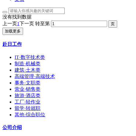
没有找到数据
上一页
1
下一页
转至第
加载更多
赴日工作
IT·数字技术类
制造·机械类
建筑·土木类
高端管理·高端技术
事务·文职类
营业·销售类
旅游·酒店类
工厂·轻作业
留学·转就职
其他·综合职位
公司介绍