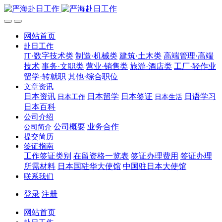
网站首页
赴日工作
IT·数字技术类
制造·机械类
建筑·土木类
高端管理·高端
技术
事务·文职类
营业·销售类
旅游·酒店类
工厂·轻作业
留学·转就职
其他·综合职位
文章资讯
日本资讯
日本留学
日本签证
日语学习
日本工作
日本生活
日本百科
公司介绍
公司概要
业务合作
公司简介
提交简历
签证指南
工作签证类别
在留资格一览表
签证办理费用
签证办理
所需材料
日本国驻华大使馆
中国驻日本大使馆
联系我们
登录
注册
网站首页