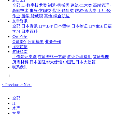
赴日工作
全部
IT·数字技术类
制造·机械类
建筑·土木类
高端管理·
高端技术
事务·文职类
营业·销售类
旅游·酒店类
工厂·轻
作业
留学·转就职
其他·综合职位
文章资讯
全部
日本资讯
日本留学
日本签证
日语
日本工作
日本生活
学习
日本百科
公司介绍
公司概要
业务合作
公司简介
提交简历
签证指南
工作签证类别
在留资格一览表
签证办理费用
签证办理
所需材料
日本国驻华大使馆
中国驻日本大使馆
联系我们
<
Previous
>
Next
全部
IT
水产
文员