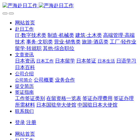
网站首页
赴日工作
IT·数字技术类
制造·机械类
建筑·土木类
高端管理·高端
技术
事务·文职类
营业·销售类
旅游·酒店类
工厂·轻作业
留学·转就职
其他·综合职位
文章资讯
日本资讯
日本留学
日本签证
日语学习
日本工作
日本生活
日本百科
公司介绍
公司概要
业务合作
公司简介
提交简历
签证指南
工作签证类别
在留资格一览表
签证办理费用
签证办理
所需材料
日本国驻华大使馆
中国驻日本大使馆
联系我们
登录
注册
网站首页