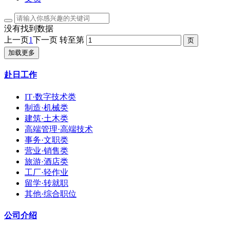
没有找到数据
上一页
1
下一页
转至第
加载更多
赴日工作
IT·数字技术类
制造·机械类
建筑·土木类
高端管理·高端技术
事务·文职类
营业·销售类
旅游·酒店类
工厂·轻作业
留学·转就职
其他·综合职位
公司介绍