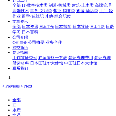
赴日工作
全部
IT·数字技术类
制造·机械类
建筑·土木类
高端管理·
高端技术
事务·文职类
营业·销售类
旅游·酒店类
工厂·轻
作业
留学·转就职
其他·综合职位
文章资讯
全部
日本资讯
日本留学
日本签证
日语
日本工作
日本生活
学习
日本百科
公司介绍
公司概要
业务合作
公司简介
提交简历
签证指南
工作签证类别
在留资格一览表
签证办理费用
签证办理
所需材料
日本国驻华大使馆
中国驻日本大使馆
联系我们
<
Previous
>
Next
全部
IT
水产
文员