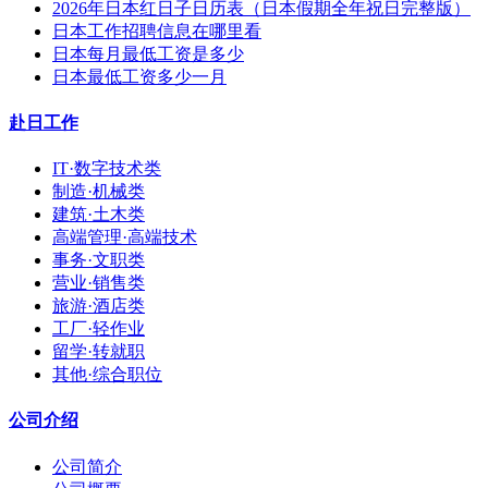
2026年日本红日子日历表（日本假期全年祝日完整版）
日本工作招聘信息在哪里看
日本每月最低工资是多少
日本最低工资多少一月
赴日工作
IT·数字技术类
制造·机械类
建筑·土木类
高端管理·高端技术
事务·文职类
营业·销售类
旅游·酒店类
工厂·轻作业
留学·转就职
其他·综合职位
公司介绍
公司简介