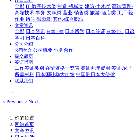
赴日工作
全部
IT·数字技术类
制造·机械类
建筑·土木类
高端管理·
高端技术
事务·文职类
营业·销售类
旅游·酒店类
工厂·轻
作业
留学·转就职
其他·综合职位
文章资讯
全部
日本资讯
日本留学
日本签证
日语
日本工作
日本生活
学习
日本百科
公司介绍
公司概要
业务合作
公司简介
提交简历
签证指南
工作签证类别
在留资格一览表
签证办理费用
签证办理
所需材料
日本国驻华大使馆
中国驻日本大使馆
联系我们
<
Previous
>
Next
你的位置
网站首页
文章资讯