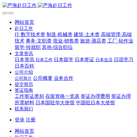
网站首页
赴日工作
IT·数字技术类
制造·机械类
建筑·土木类
高端管理·高端
技术
事务·文职类
营业·销售类
旅游·酒店类
工厂·轻作业
留学·转就职
其他·综合职位
文章资讯
日本资讯
日本留学
日本签证
日语学习
日本工作
日本生活
日本百科
公司介绍
公司概要
业务合作
公司简介
提交简历
签证指南
工作签证类别
在留资格一览表
签证办理费用
签证办理
所需材料
日本国驻华大使馆
中国驻日本大使馆
联系我们
登录
注册
网站首页