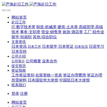
网站首页
赴日工作
IT·数字技术类
制造·机械类
建筑·土木类
高端管理·高端
技术
事务·文职类
营业·销售类
旅游·酒店类
工厂·轻作业
留学·转就职
其他·综合职位
文章资讯
日本资讯
日本留学
日本签证
日语学习
日本工作
日本生活
日本百科
公司介绍
公司概要
业务合作
公司简介
提交简历
签证指南
工作签证类别
在留资格一览表
签证办理费用
签证办理
所需材料
日本国驻华大使馆
中国驻日本大使馆
联系我们
登录
注册
网站首页