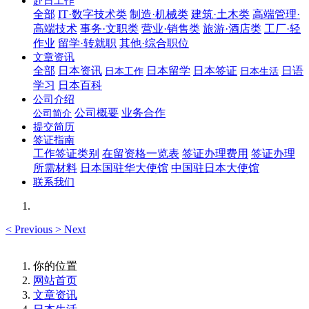
赴日工作
全部
IT·数字技术类
制造·机械类
建筑·土木类
高端管理·
高端技术
事务·文职类
营业·销售类
旅游·酒店类
工厂·轻
作业
留学·转就职
其他·综合职位
文章资讯
全部
日本资讯
日本留学
日本签证
日语
日本工作
日本生活
学习
日本百科
公司介绍
公司概要
业务合作
公司简介
提交简历
签证指南
工作签证类别
在留资格一览表
签证办理费用
签证办理
所需材料
日本国驻华大使馆
中国驻日本大使馆
联系我们
<
Previous
>
Next
你的位置
网站首页
文章资讯