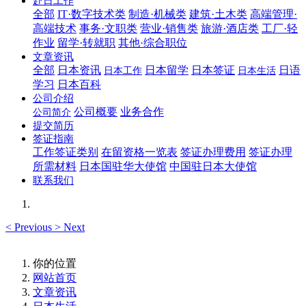
赴日工作
全部
IT·数字技术类
制造·机械类
建筑·土木类
高端管理·
高端技术
事务·文职类
营业·销售类
旅游·酒店类
工厂·轻
作业
留学·转就职
其他·综合职位
文章资讯
全部
日本资讯
日本留学
日本签证
日语
日本工作
日本生活
学习
日本百科
公司介绍
公司概要
业务合作
公司简介
提交简历
签证指南
工作签证类别
在留资格一览表
签证办理费用
签证办理
所需材料
日本国驻华大使馆
中国驻日本大使馆
联系我们
<
Previous
>
Next
你的位置
网站首页
文章资讯