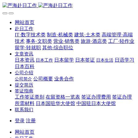
网站首页
赴日工作
IT·数字技术类
制造·机械类
建筑·土木类
高端管理·高端
技术
事务·文职类
营业·销售类
旅游·酒店类
工厂·轻作业
留学·转就职
其他·综合职位
文章资讯
日本资讯
日本留学
日本签证
日语学习
日本工作
日本生活
日本百科
公司介绍
公司概要
业务合作
公司简介
提交简历
签证指南
工作签证类别
在留资格一览表
签证办理费用
签证办理
所需材料
日本国驻华大使馆
中国驻日本大使馆
联系我们
登录
注册
网站首页