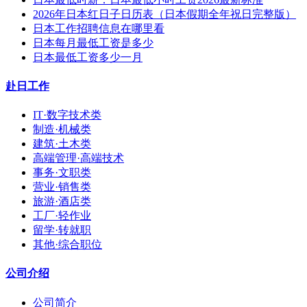
2026年日本红日子日历表（日本假期全年祝日完整版）
日本工作招聘信息在哪里看
日本每月最低工资是多少
日本最低工资多少一月
赴日工作
IT·数字技术类
制造·机械类
建筑·土木类
高端管理·高端技术
事务·文职类
营业·销售类
旅游·酒店类
工厂·轻作业
留学·转就职
其他·综合职位
公司介绍
公司简介