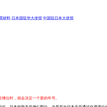
需材料
日本国驻华大使馆
中国驻日本大使馆
皇继位时，就会决定一个新的年号。
日起，日本的新天皇德仁即位，这是首次日本天皇通过自愿退位传位。