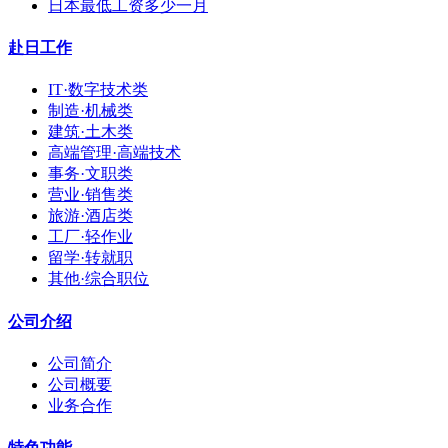
日本最低工资多少一月
赴日工作
IT·数字技术类
制造·机械类
建筑·土木类
高端管理·高端技术
事务·文职类
营业·销售类
旅游·酒店类
工厂·轻作业
留学·转就职
其他·综合职位
公司介绍
公司简介
公司概要
业务合作
特色功能