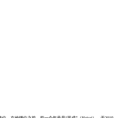
在他继位之前，前一个年号是“平成”（Heisei），于2019