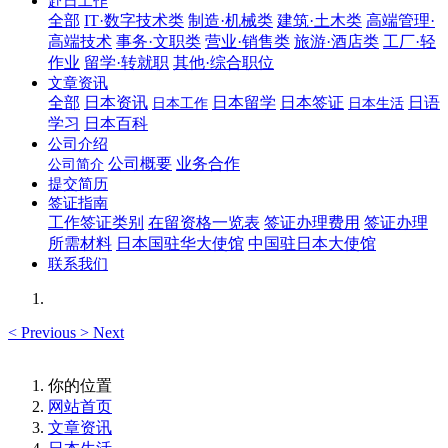
赴日工作
全部
IT·数字技术类
制造·机械类
建筑·土木类
高端管理·
高端技术
事务·文职类
营业·销售类
旅游·酒店类
工厂·轻
作业
留学·转就职
其他·综合职位
文章资讯
全部
日本资讯
日本留学
日本签证
日语
日本工作
日本生活
学习
日本百科
公司介绍
公司概要
业务合作
公司简介
提交简历
签证指南
工作签证类别
在留资格一览表
签证办理费用
签证办理
所需材料
日本国驻华大使馆
中国驻日本大使馆
联系我们
<
Previous
>
Next
你的位置
网站首页
文章资讯