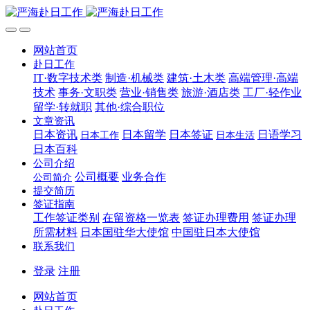
网站首页
赴日工作
IT·数字技术类
制造·机械类
建筑·土木类
高端管理·高端
技术
事务·文职类
营业·销售类
旅游·酒店类
工厂·轻作业
留学·转就职
其他·综合职位
文章资讯
日本资讯
日本留学
日本签证
日语学习
日本工作
日本生活
日本百科
公司介绍
公司概要
业务合作
公司简介
提交简历
签证指南
工作签证类别
在留资格一览表
签证办理费用
签证办理
所需材料
日本国驻华大使馆
中国驻日本大使馆
联系我们
登录
注册
网站首页