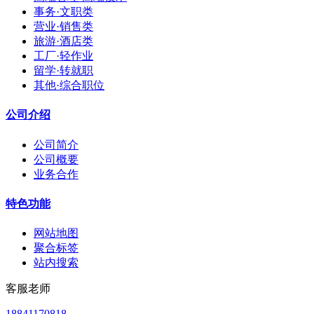
事务·文职类
营业·销售类
旅游·酒店类
工厂·轻作业
留学·转就职
其他·综合职位
公司介绍
公司简介
公司概要
业务合作
特色功能
网站地图
聚合标签
站内搜索
客服老师
18841170818