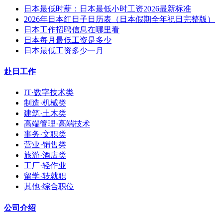
日本最低时薪：日本最低小时工资2026最新标准
2026年日本红日子日历表（日本假期全年祝日完整版）
日本工作招聘信息在哪里看
日本每月最低工资是多少
日本最低工资多少一月
赴日工作
IT·数字技术类
制造·机械类
建筑·土木类
高端管理·高端技术
事务·文职类
营业·销售类
旅游·酒店类
工厂·轻作业
留学·转就职
其他·综合职位
公司介绍