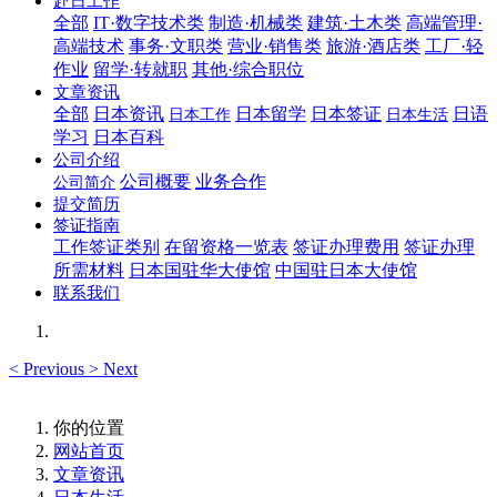
赴日工作
全部
IT·数字技术类
制造·机械类
建筑·土木类
高端管理·
高端技术
事务·文职类
营业·销售类
旅游·酒店类
工厂·轻
作业
留学·转就职
其他·综合职位
文章资讯
全部
日本资讯
日本留学
日本签证
日语
日本工作
日本生活
学习
日本百科
公司介绍
公司概要
业务合作
公司简介
提交简历
签证指南
工作签证类别
在留资格一览表
签证办理费用
签证办理
所需材料
日本国驻华大使馆
中国驻日本大使馆
联系我们
<
Previous
>
Next
你的位置
网站首页
文章资讯