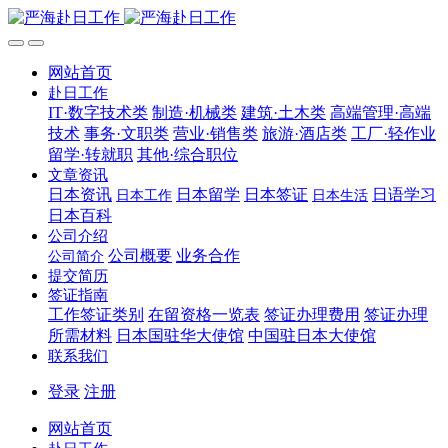
网站首页
赴日工作
IT·数字技术类
制造·机械类
建筑·土木类
高端管理·高端
技术
事务·文职类
营业·销售类
旅游·酒店类
工厂·轻作业
留学·转就职
其他·综合职位
文章资讯
日本资讯
日本留学
日本签证
日语学习
日本工作
日本生活
日本百科
公司介绍
公司概要
业务合作
公司简介
提交简历
签证指南
工作签证类别
在留资格一览表
签证办理费用
签证办理
所需材料
日本国驻华大使馆
中国驻日本大使馆
联系我们
登录
注册
网站首页