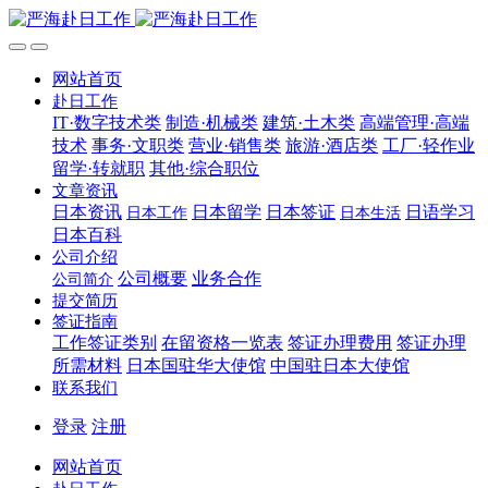
网站首页
赴日工作
IT·数字技术类
制造·机械类
建筑·土木类
高端管理·高端
技术
事务·文职类
营业·销售类
旅游·酒店类
工厂·轻作业
留学·转就职
其他·综合职位
文章资讯
日本资讯
日本留学
日本签证
日语学习
日本工作
日本生活
日本百科
公司介绍
公司概要
业务合作
公司简介
提交简历
签证指南
工作签证类别
在留资格一览表
签证办理费用
签证办理
所需材料
日本国驻华大使馆
中国驻日本大使馆
联系我们
登录
注册
网站首页