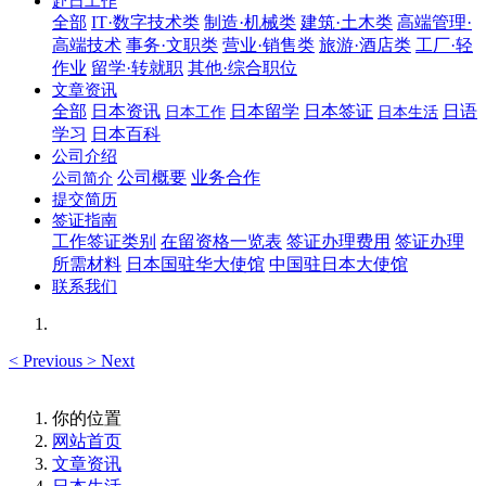
赴日工作
全部
IT·数字技术类
制造·机械类
建筑·土木类
高端管理·
高端技术
事务·文职类
营业·销售类
旅游·酒店类
工厂·轻
作业
留学·转就职
其他·综合职位
文章资讯
全部
日本资讯
日本留学
日本签证
日语
日本工作
日本生活
学习
日本百科
公司介绍
公司概要
业务合作
公司简介
提交简历
签证指南
工作签证类别
在留资格一览表
签证办理费用
签证办理
所需材料
日本国驻华大使馆
中国驻日本大使馆
联系我们
<
Previous
>
Next
你的位置
网站首页
文章资讯