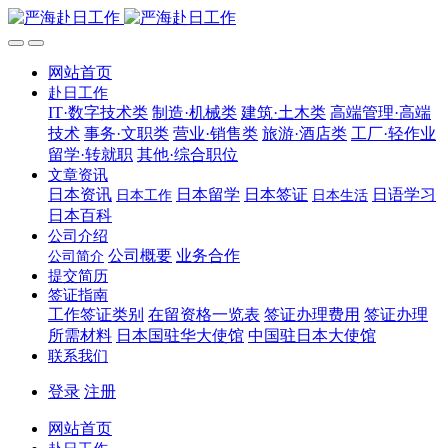
网站首页
赴日工作
IT·数字技术类
制造·机械类
建筑·土木类
高端管理·高端
技术
事务·文职类
营业·销售类
旅游·酒店类
工厂·轻作业
留学·转就职
其他·综合职位
文章资讯
日本资讯
日本留学
日本签证
日语学习
日本工作
日本生活
日本百科
公司介绍
公司概要
业务合作
公司简介
提交简历
签证指南
工作签证类别
在留资格一览表
签证办理费用
签证办理
所需材料
日本国驻华大使馆
中国驻日本大使馆
联系我们
登录
注册
网站首页