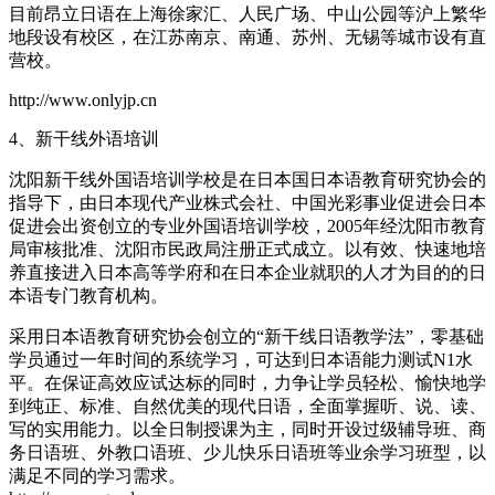
目前昂立日语在上海徐家汇、人民广场、中山公园等沪上繁华
地段设有校区，在江苏南京、南通、苏州、无锡等城市设有直
营校。
http://www.onlyjp.cn
4、新干线外语培训
沈阳新干线外国语培训学校是在日本国日本语教育研究协会的
指导下，由日本现代产业株式会社、中国光彩事业促进会日本
促进会出资创立的专业外国语培训学校，2005年经沈阳市教育
局审核批准、沈阳市民政局注册正式成立。以有效、快速地培
养直接进入日本高等学府和在日本企业就职的人才为目的的日
本语专门教育机构。
采用日本语教育研究协会创立的“新干线日语教学法”，零基础
学员通过一年时间的系统学习，可达到日本语能力测试N1水
平。在保证高效应试达标的同时，力争让学员轻松、愉快地学
到纯正、标准、自然优美的现代日语，全面掌握听、说、读、
写的实用能力。以全日制授课为主，同时开设过级辅导班、商
务日语班、外教口语班、少儿快乐日语班等业余学习班型，以
满足不同的学习需求。