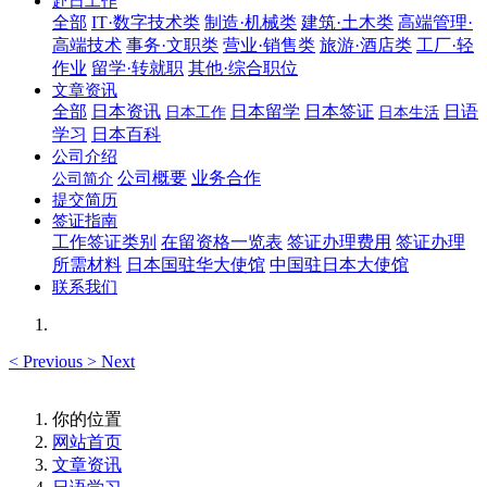
赴日工作
全部
IT·数字技术类
制造·机械类
建筑·土木类
高端管理·
高端技术
事务·文职类
营业·销售类
旅游·酒店类
工厂·轻
作业
留学·转就职
其他·综合职位
文章资讯
全部
日本资讯
日本留学
日本签证
日语
日本工作
日本生活
学习
日本百科
公司介绍
公司概要
业务合作
公司简介
提交简历
签证指南
工作签证类别
在留资格一览表
签证办理费用
签证办理
所需材料
日本国驻华大使馆
中国驻日本大使馆
联系我们
<
Previous
>
Next
你的位置
网站首页
文章资讯