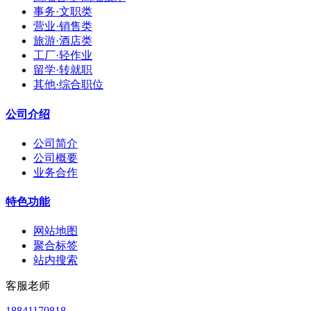
事务·文职类
营业·销售类
旅游·酒店类
工厂·轻作业
留学·转就职
其他·综合职位
公司介绍
公司简介
公司概要
业务合作
特色功能
网站地图
聚合标签
站内搜索
客服老师
18841170818