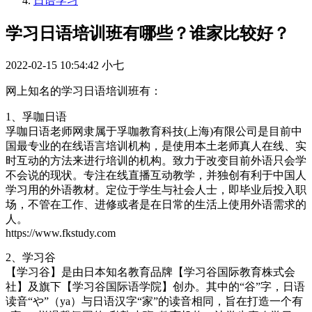
日语学习
学习日语培训班有哪些？谁家比较好？
2022-02-15 10:54:42
小七
网上知名的学习日语培训班有：
1、孚咖日语
孚咖日语老师网隶属于孚咖教育科技(上海)有限公司是目前中
国最专业的在线语言培训机构，是使用本土老师真人在线、实
时互动的方法来进行培训的机构。致力于改变目前外语只会学
不会说的现状。专注在线直播互动教学，并独创有利于中国人
学习用的外语教材。定位于学生与社会人士，即毕业后投入职
场，不管在工作、进修或者是在日常的生活上使用外语需求的
人。
https://www.fkstudy.com
2、学习谷
【学习谷】是由日本知名教育品牌【学习谷国际教育株式会
社】及旗下【学习谷国际语学院】创办。其中的“谷”字，日语
读音“や”（ya）与日语汉字“家”的读音相同，旨在打造一个有