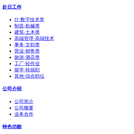
赴日工作
IT·数字技术类
制造·机械类
建筑·土木类
高端管理·高端技术
事务·文职类
营业·销售类
旅游·酒店类
工厂·轻作业
留学·转就职
其他·综合职位
公司介绍
公司简介
公司概要
业务合作
特色功能