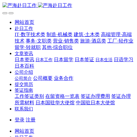
网站首页
赴日工作
IT·数字技术类
制造·机械类
建筑·土木类
高端管理·高端
技术
事务·文职类
营业·销售类
旅游·酒店类
工厂·轻作业
留学·转就职
其他·综合职位
文章资讯
日本资讯
日本留学
日本签证
日语学习
日本工作
日本生活
日本百科
公司介绍
公司概要
业务合作
公司简介
提交简历
签证指南
工作签证类别
在留资格一览表
签证办理费用
签证办理
所需材料
日本国驻华大使馆
中国驻日本大使馆
联系我们
登录
注册
网站首页