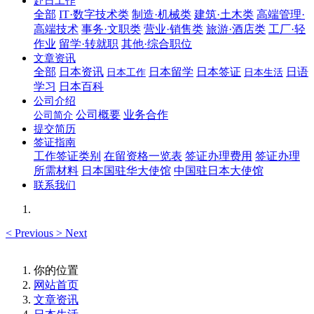
赴日工作
全部
IT·数字技术类
制造·机械类
建筑·土木类
高端管理·
高端技术
事务·文职类
营业·销售类
旅游·酒店类
工厂·轻
作业
留学·转就职
其他·综合职位
文章资讯
全部
日本资讯
日本留学
日本签证
日语
日本工作
日本生活
学习
日本百科
公司介绍
公司概要
业务合作
公司简介
提交简历
签证指南
工作签证类别
在留资格一览表
签证办理费用
签证办理
所需材料
日本国驻华大使馆
中国驻日本大使馆
联系我们
<
Previous
>
Next
你的位置
网站首页
文章资讯