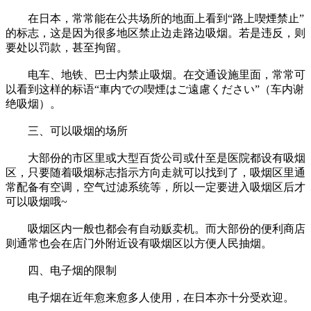
在日本，常常能在公共场所的地面上看到“路上喫煙禁止”
的标志，这是因为很多地区禁止边走路边吸烟。若是违反，则
要处以罚款，甚至拘留。
电车、地铁、巴士内禁止吸烟。在交通设施里面，常常可
以看到这样的标语“車内での喫煙はご遠慮ください”（车内谢
绝吸烟）。
三、可以吸烟的场所
大部份的市区里或大型百货公司或什至是医院都设有吸烟
区，只要随着吸烟标志指示方向走就可以找到了，吸烟区里通
常配备有空调，空气过滤系统等，所以一定要进入吸烟区后才
可以吸烟哦~
吸烟区内一般也都会有自动贩卖机。而大部份的便利商店
则通常也会在店门外附近设有吸烟区以方便人民抽烟。
四、电子烟的限制
电子烟在近年愈来愈多人使用，在日本亦十分受欢迎。