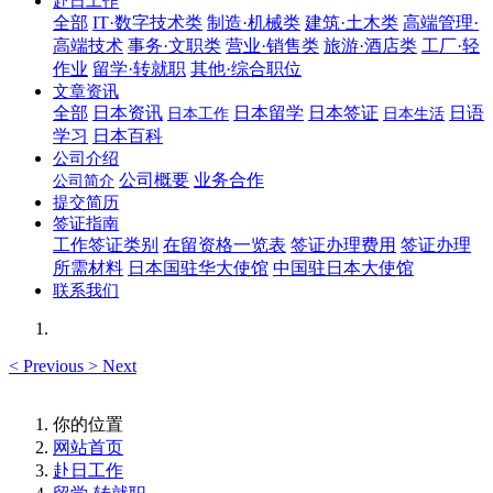
赴日工作
全部
IT·数字技术类
制造·机械类
建筑·土木类
高端管理·
高端技术
事务·文职类
营业·销售类
旅游·酒店类
工厂·轻
作业
留学·转就职
其他·综合职位
文章资讯
全部
日本资讯
日本留学
日本签证
日语
日本工作
日本生活
学习
日本百科
公司介绍
公司概要
业务合作
公司简介
提交简历
签证指南
工作签证类别
在留资格一览表
签证办理费用
签证办理
所需材料
日本国驻华大使馆
中国驻日本大使馆
联系我们
<
Previous
>
Next
你的位置
网站首页
赴日工作