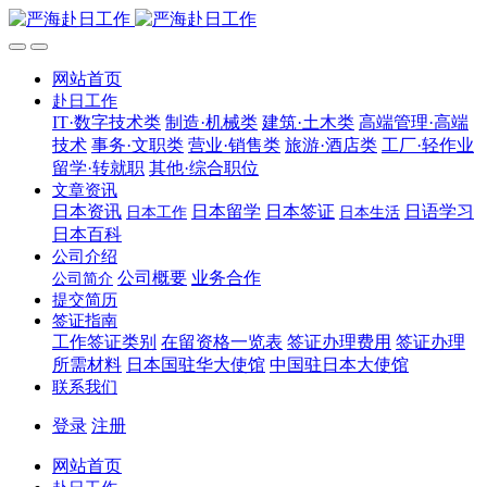
网站首页
赴日工作
IT·数字技术类
制造·机械类
建筑·土木类
高端管理·高端
技术
事务·文职类
营业·销售类
旅游·酒店类
工厂·轻作业
留学·转就职
其他·综合职位
文章资讯
日本资讯
日本留学
日本签证
日语学习
日本工作
日本生活
日本百科
公司介绍
公司概要
业务合作
公司简介
提交简历
签证指南
工作签证类别
在留资格一览表
签证办理费用
签证办理
所需材料
日本国驻华大使馆
中国驻日本大使馆
联系我们
登录
注册
网站首页