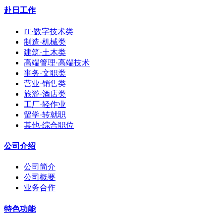
赴日工作
IT·数字技术类
制造·机械类
建筑·土木类
高端管理·高端技术
事务·文职类
营业·销售类
旅游·酒店类
工厂·轻作业
留学·转就职
其他·综合职位
公司介绍
公司简介
公司概要
业务合作
特色功能