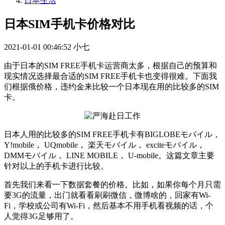
日本生活
日本SIM手机卡价格对比
2021-01-01 00:46:52
小七
由于日本的SIM FREE手机卡运营商太多，根据自己的预算和
现实情况选择最合适的SIM FREE手机卡也变得很难。下面我
们根据俄价格，违约金来比较一个日本现在用的比较多的SIM
卡。
日本人用的比较多的SIM FREE手机卡有BIGLOBEモバイル，
Y!mobile， UQmobile， 楽天モバイル， exciteモバイル，
DMMモバイル， LINE MOBILE， U-mobile。这篇文章主要
针对以上的手机卡进行比较。
首先我们来看一下数据套餐的价格。比如，如果你每个月只需
要3G的流量，出门就看看刷刷微信，微博啥的，回家有Wi-
Fi，学校或公司有Wi-Fi，然后基本不用手机看视频的话，个
人觉得3G足够用了。