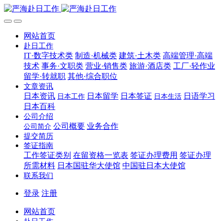
网站首页
赴日工作
IT·数字技术类
制造·机械类
建筑·土木类
高端管理·高端
技术
事务·文职类
营业·销售类
旅游·酒店类
工厂·轻作业
留学·转就职
其他·综合职位
文章资讯
日本资讯
日本留学
日本签证
日语学习
日本工作
日本生活
日本百科
公司介绍
公司概要
业务合作
公司简介
提交简历
签证指南
工作签证类别
在留资格一览表
签证办理费用
签证办理
所需材料
日本国驻华大使馆
中国驻日本大使馆
联系我们
登录
注册
网站首页