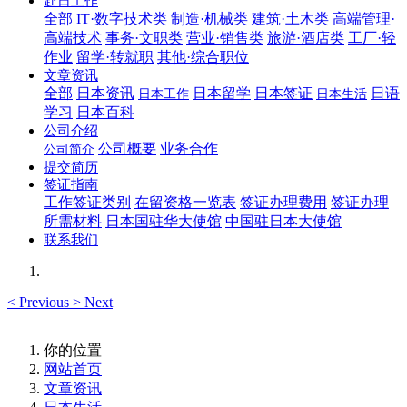
赴日工作
全部
IT·数字技术类
制造·机械类
建筑·土木类
高端管理·
高端技术
事务·文职类
营业·销售类
旅游·酒店类
工厂·轻
作业
留学·转就职
其他·综合职位
文章资讯
全部
日本资讯
日本留学
日本签证
日语
日本工作
日本生活
学习
日本百科
公司介绍
公司概要
业务合作
公司简介
提交简历
签证指南
工作签证类别
在留资格一览表
签证办理费用
签证办理
所需材料
日本国驻华大使馆
中国驻日本大使馆
联系我们
<
Previous
>
Next
你的位置
网站首页
文章资讯