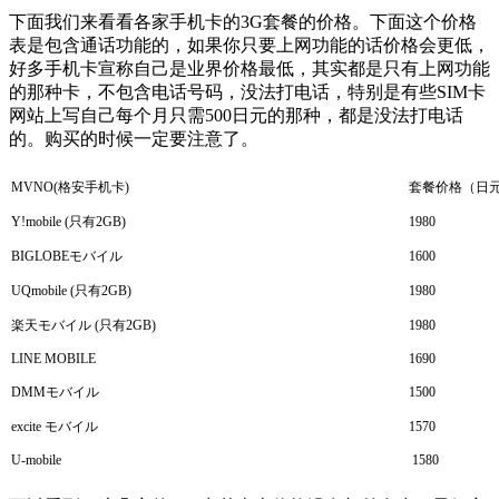
下面我们来看看各家手机卡的3G套餐的价格。下面这个价格
表是包含通话功能的，如果你只要上网功能的话价格会更低，
好多手机卡宣称自己是业界价格最低，其实都是只有上网功能
的那种卡，不包含电话号码，没法打电话，特别是有些SIM卡
网站上写自己每个月只需500日元的那种，都是没法打电话
的。购买的时候一定要注意了。
MVNO(格安手机卡)
套餐价格（日
Y!mobile (只有2GB)
1980
BIGLOBEモバイル
1600
UQmobile (只有2GB)
1980
楽天モバイル (只有2GB)
1980
LINE MOBILE
1690
DMMモバイル
1500
excite モバイル
1570
U-mobile
1580