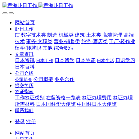
网站首页
赴日工作
IT·数字技术类
制造·机械类
建筑·土木类
高端管理·高端
技术
事务·文职类
营业·销售类
旅游·酒店类
工厂·轻作业
留学·转就职
其他·综合职位
文章资讯
日本资讯
日本留学
日本签证
日语学习
日本工作
日本生活
日本百科
公司介绍
公司概要
业务合作
公司简介
提交简历
签证指南
工作签证类别
在留资格一览表
签证办理费用
签证办理
所需材料
日本国驻华大使馆
中国驻日本大使馆
联系我们
登录
注册
网站首页