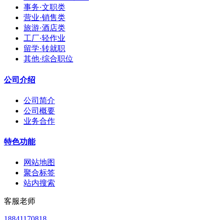
事务·文职类
营业·销售类
旅游·酒店类
工厂·轻作业
留学·转就职
其他·综合职位
公司介绍
公司简介
公司概要
业务合作
特色功能
网站地图
聚合标签
站内搜索
客服老师
18841170818