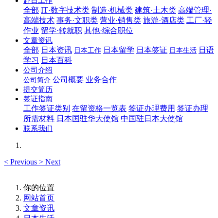
赴日工作
全部
IT·数字技术类
制造·机械类
建筑·土木类
高端管理·
高端技术
事务·文职类
营业·销售类
旅游·酒店类
工厂·轻
作业
留学·转就职
其他·综合职位
文章资讯
全部
日本资讯
日本留学
日本签证
日语
日本工作
日本生活
学习
日本百科
公司介绍
公司概要
业务合作
公司简介
提交简历
签证指南
工作签证类别
在留资格一览表
签证办理费用
签证办理
所需材料
日本国驻华大使馆
中国驻日本大使馆
联系我们
<
Previous
>
Next
你的位置
网站首页
文章资讯