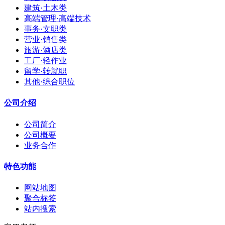
建筑·土木类
高端管理·高端技术
事务·文职类
营业·销售类
旅游·酒店类
工厂·轻作业
留学·转就职
其他·综合职位
公司介绍
公司简介
公司概要
业务合作
特色功能
网站地图
聚合标签
站内搜索