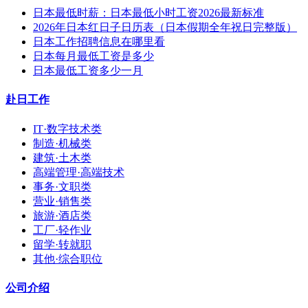
日本最低时薪：日本最低小时工资2026最新标准
2026年日本红日子日历表（日本假期全年祝日完整版）
日本工作招聘信息在哪里看
日本每月最低工资是多少
日本最低工资多少一月
赴日工作
IT·数字技术类
制造·机械类
建筑·土木类
高端管理·高端技术
事务·文职类
营业·销售类
旅游·酒店类
工厂·轻作业
留学·转就职
其他·综合职位
公司介绍