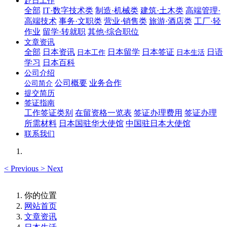
赴日工作
全部
IT·数字技术类
制造·机械类
建筑·土木类
高端管理·
高端技术
事务·文职类
营业·销售类
旅游·酒店类
工厂·轻
作业
留学·转就职
其他·综合职位
文章资讯
全部
日本资讯
日本留学
日本签证
日语
日本工作
日本生活
学习
日本百科
公司介绍
公司概要
业务合作
公司简介
提交简历
签证指南
工作签证类别
在留资格一览表
签证办理费用
签证办理
所需材料
日本国驻华大使馆
中国驻日本大使馆
联系我们
<
Previous
>
Next
你的位置
网站首页
文章资讯