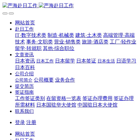
网站首页
赴日工作
IT·数字技术类
制造·机械类
建筑·土木类
高端管理·高端
技术
事务·文职类
营业·销售类
旅游·酒店类
工厂·轻作业
留学·转就职
其他·综合职位
文章资讯
日本资讯
日本留学
日本签证
日语学习
日本工作
日本生活
日本百科
公司介绍
公司概要
业务合作
公司简介
提交简历
签证指南
工作签证类别
在留资格一览表
签证办理费用
签证办理
所需材料
日本国驻华大使馆
中国驻日本大使馆
联系我们
登录
注册
网站首页