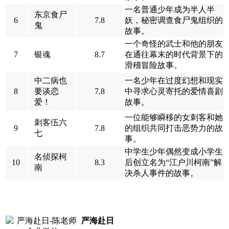
一名普通少年成为半人半
东京食尸
6
7.8
妖，秘密调查食尸鬼组织的
鬼
故事。
一个奇怪的武士和他的朋友
7
银魂
8.7
在通往幕末的时代背景下的
滑稽冒险故事。
中二病也
一名少年在过度幻想和现实
8
要谈恋
7.8
中寻求心灵寄托的爱情喜剧
爱！
故事。
一位能够瞬移的女刺客和她
刺客伍六
9
7.8
的组织共同打击恶势力的故
七
事。
中学生少年偶然变成小学生
名侦探柯
10
8.3
后创立名为“江户川柯南”解
南
决杀人事件的故事。
严海赴日