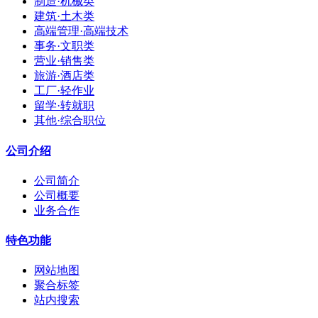
制造·机械类
建筑·土木类
高端管理·高端技术
事务·文职类
营业·销售类
旅游·酒店类
工厂·轻作业
留学·转就职
其他·综合职位
公司介绍
公司简介
公司概要
业务合作
特色功能
网站地图
聚合标签
站内搜索