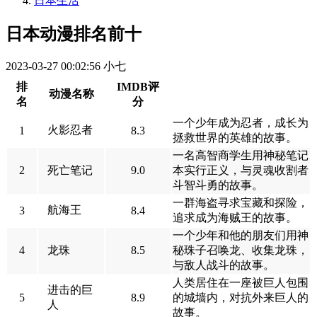
日本生活
日本动漫排名前十
2023-03-27 00:02:56
小七
排
IMDB评
动漫名称
名
分
一个少年成为忍者，成长为
火影忍者
1
8.3
拯救世界的英雄的故事。
一名高智商学生用神秘笔记
2
死亡笔记
9.0
本实行正义，与灵魂收割者
斗智斗勇的故事。
一群海盗寻求宝藏和探险，
航海王
3
8.4
追求成为海贼王的故事。
一个少年和他的朋友们用神
4
龙珠
8.5
秘珠子召唤龙、收集龙珠，
与敌人战斗的故事。
人类居住在一座被巨人包围
进击的巨
5
8.9
的城墙内，对抗外来巨人的
人
故事。