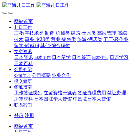
网站首页
赴日工作
IT·数字技术类
制造·机械类
建筑·土木类
高端管理·高端
技术
事务·文职类
营业·销售类
旅游·酒店类
工厂·轻作业
留学·转就职
其他·综合职位
文章资讯
日本资讯
日本留学
日本签证
日语学习
日本工作
日本生活
日本百科
公司介绍
公司概要
业务合作
公司简介
提交简历
签证指南
工作签证类别
在留资格一览表
签证办理费用
签证办理
所需材料
日本国驻华大使馆
中国驻日本大使馆
联系我们
登录
注册
网站首页