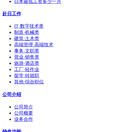
日本最低工资多少一月
赴日工作
IT·数字技术类
制造·机械类
建筑·土木类
高端管理·高端技术
事务·文职类
营业·销售类
旅游·酒店类
工厂·轻作业
留学·转就职
其他·综合职位
公司介绍
公司简介
公司概要
业务合作
特色功能