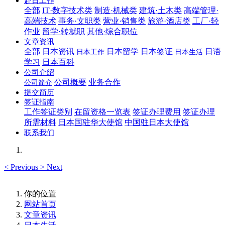
赴日工作
全部
IT·数字技术类
制造·机械类
建筑·土木类
高端管理·
高端技术
事务·文职类
营业·销售类
旅游·酒店类
工厂·轻
作业
留学·转就职
其他·综合职位
文章资讯
全部
日本资讯
日本留学
日本签证
日语
日本工作
日本生活
学习
日本百科
公司介绍
公司概要
业务合作
公司简介
提交简历
签证指南
工作签证类别
在留资格一览表
签证办理费用
签证办理
所需材料
日本国驻华大使馆
中国驻日本大使馆
联系我们
<
Previous
>
Next
你的位置
网站首页
文章资讯