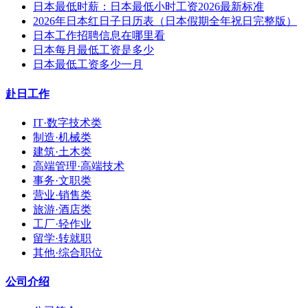
日本最低时薪：日本最低小时工资2026最新标准
2026年日本红日子日历表（日本假期全年祝日完整版）
日本工作招聘信息在哪里看
日本每月最低工资是多少
日本最低工资多少一月
赴日工作
IT·数字技术类
制造·机械类
建筑·土木类
高端管理·高端技术
事务·文职类
营业·销售类
旅游·酒店类
工厂·轻作业
留学·转就职
其他·综合职位
公司介绍