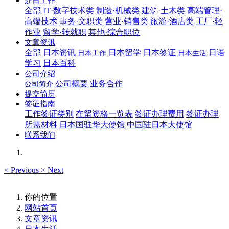
赴日工作
全部
IT·数字技术类
制造·机械类
建筑·土木类
高端管理·
高端技术
事务·文职类
营业·销售类
旅游·酒店类
工厂·轻
作业
留学·转就职
其他·综合职位
文章资讯
全部
日本资讯
日本留学
日本签证
日语
日本工作
日本生活
学习
日本百科
公司介绍
公司概要
业务合作
公司简介
提交简历
签证指南
工作签证类别
在留资格一览表
签证办理费用
签证办理
所需材料
日本国驻华大使馆
中国驻日本大使馆
联系我们
<
Previous
>
Next
你的位置
网站首页
文章资讯