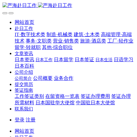
网站首页
赴日工作
IT·数字技术类
制造·机械类
建筑·土木类
高端管理·高端
技术
事务·文职类
营业·销售类
旅游·酒店类
工厂·轻作业
留学·转就职
其他·综合职位
文章资讯
日本资讯
日本留学
日本签证
日语学习
日本工作
日本生活
日本百科
公司介绍
公司概要
业务合作
公司简介
提交简历
签证指南
工作签证类别
在留资格一览表
签证办理费用
签证办理
所需材料
日本国驻华大使馆
中国驻日本大使馆
联系我们
登录
注册
网站首页