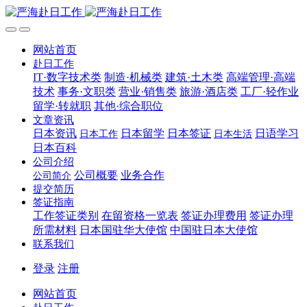
网站首页
赴日工作
IT·数字技术类
制造·机械类
建筑·土木类
高端管理·高端
技术
事务·文职类
营业·销售类
旅游·酒店类
工厂·轻作业
留学·转就职
其他·综合职位
文章资讯
日本资讯
日本留学
日本签证
日语学习
日本工作
日本生活
日本百科
公司介绍
公司概要
业务合作
公司简介
提交简历
签证指南
工作签证类别
在留资格一览表
签证办理费用
签证办理
所需材料
日本国驻华大使馆
中国驻日本大使馆
联系我们
登录
注册
网站首页