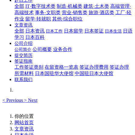
赴日工作
全部
IT·数字技术类
制造·机械类
建筑·土木类
高端管理·
高端技术
事务·文职类
营业·销售类
旅游·酒店类
工厂·轻
作业
留学·转就职
其他·综合职位
文章资讯
全部
日本资讯
日本留学
日本签证
日语
日本工作
日本生活
学习
日本百科
公司介绍
公司概要
业务合作
公司简介
提交简历
签证指南
工作签证类别
在留资格一览表
签证办理费用
签证办理
所需材料
日本国驻华大使馆
中国驻日本大使馆
联系我们
<
Previous
>
Next
你的位置
网站首页
文章资讯