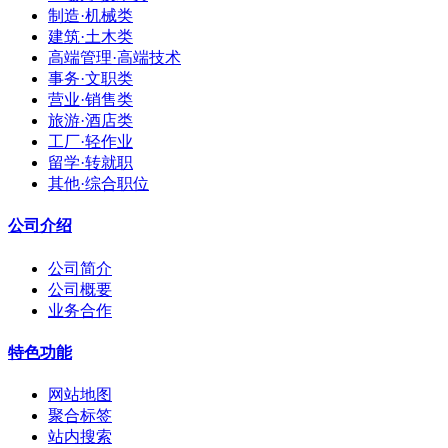
制造·机械类
建筑·土木类
高端管理·高端技术
事务·文职类
营业·销售类
旅游·酒店类
工厂·轻作业
留学·转就职
其他·综合职位
公司介绍
公司简介
公司概要
业务合作
特色功能
网站地图
聚合标签
站内搜索