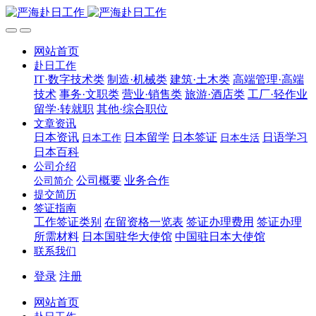
网站首页
赴日工作
IT·数字技术类
制造·机械类
建筑·土木类
高端管理·高端
技术
事务·文职类
营业·销售类
旅游·酒店类
工厂·轻作业
留学·转就职
其他·综合职位
文章资讯
日本资讯
日本留学
日本签证
日语学习
日本工作
日本生活
日本百科
公司介绍
公司概要
业务合作
公司简介
提交简历
签证指南
工作签证类别
在留资格一览表
签证办理费用
签证办理
所需材料
日本国驻华大使馆
中国驻日本大使馆
联系我们
登录
注册
网站首页