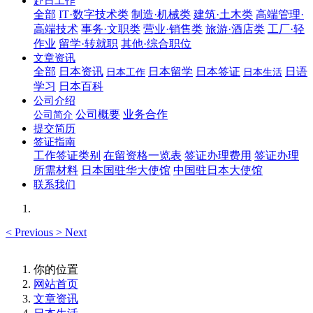
赴日工作
全部
IT·数字技术类
制造·机械类
建筑·土木类
高端管理·
高端技术
事务·文职类
营业·销售类
旅游·酒店类
工厂·轻
作业
留学·转就职
其他·综合职位
文章资讯
全部
日本资讯
日本留学
日本签证
日语
日本工作
日本生活
学习
日本百科
公司介绍
公司概要
业务合作
公司简介
提交简历
签证指南
工作签证类别
在留资格一览表
签证办理费用
签证办理
所需材料
日本国驻华大使馆
中国驻日本大使馆
联系我们
<
Previous
>
Next
你的位置
网站首页
文章资讯